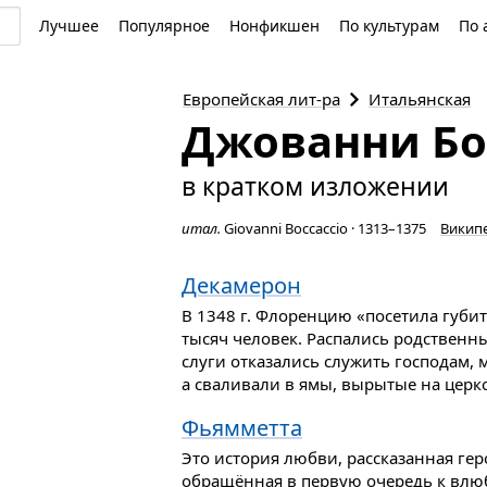
Лучшее
Популярное
Нонфикшен
По культурам
По 
Европейская
лит-ра
Итальянская
Джованни Бо
в кратком изложении
итал.
Giovanni Boccaccio
·
1313–1375
Викип
Декамерон
В 1348 г. Флоренцию «посетила губит
тысяч человек. Распались родственны
слуги отказались служить господам, 
а сваливали в ямы, вырытые на церк
Фьямметта
Это история любви, рассказанная ге
обращённая в первую очередь к вл