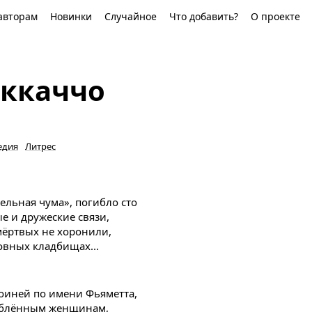
авторам
Новинки
Случайное
Что добавить?
О проекте
ккаччо
едия
Литрес
ельная чума», погибло сто
е и дружеские связи,
мёртвых не хоронили,
овных кладбищах...
роиней по имени Фьяметта,
юблённым женщинам,