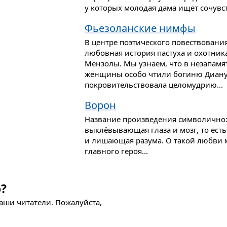
у которых молодая дама ищет сочувс
Фьезоланские нимфы
В центре поэтического повествовани
любовная история пастуха и охотни
Мензолы. Мы узнаем, что в незапамя
женщины особо чтили богиню Диану,
покровительствовала целомудрию...
Ворон
Название произведения символично: 
выклёвывающая глаза и мозг, то ест
и лишающая разума. О такой любви м
главного героя...
?
наши читатели. Пожалуйста,