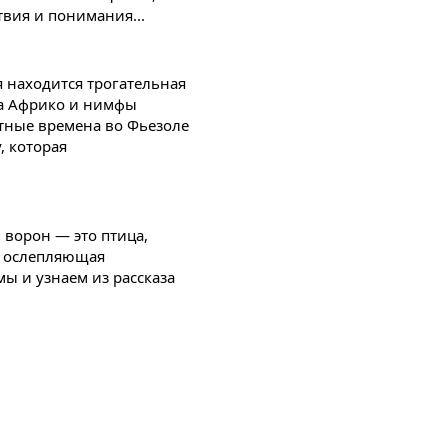
твия и понимания...
я находится трогательная
ка Африко и нимфы
тные времена во Фьезоле
 которая
ворон — это птица,
ь ослепляющая
ы и узнаем из рассказа