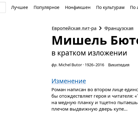
Лучшее
Популярное
Нонфикшен
По культурам
По 
Европейская
лит-ра
Французская
Мишель Бют
в кратком изложении
фр.
Michel Butor
·
1926–2016
Википедия
Изменение
Роман написан во втором лице единс
бы отождествляет героя и читателя: 
на медную планку и тщетно пытаешь
плечом выдвижную дверь купе...