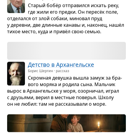
Ста­рый бобёр отпра­вился искать реку,
где жили его предки. Он пересёк поле,
отде­лался от злой собаки, мино­вал пруд
у деревни, две длин­ные канавы и, нако­нец, нашёл
тихое место, куда и привёл свою семью.
Дет­ство в Архан­гель­ске
Борис Шергин · рассказ
Скром­ная девушка вышла замуж за бра­
вого моряка и родила сына. Маль­чик
вырос в Архан­гель­ске у моря, озор­ни­чал, играл
с дру­зьями, верил в мест­ные пове­рья. Школу
он не любил: там не рас­ска­зы­вали о море.