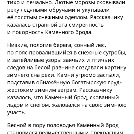
тихо и печально. Лютые морозы сковывали
реку ледяными обручами и укутывали
её толстым снежным одеялом. Рассказчику
казалась странной эта смиренность
и покорность Каменного брода.
Низкие, пологие берега, сонный лес,
по пояс провалившийся в снежные сугробы,
и затейливые узоры заячьих и птичьих
следов на белой равнине создавали картину
зимнего сна реки. Камни угрюмо застыли,
подставив обнажённую богатырскую грудь
жестоким зимним ветрам. Рассказчику
казалось, что Каменный брод, скованный
льдом и снегом, жаловался на свою зимнюю
участь.
Весной в пору половодья Каменный брод
становился величественным и прекрасным.