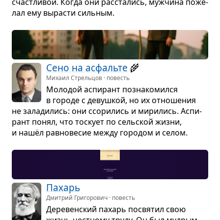
счаст­ли­вой. Когда они рас­ста­лись, муж­чина поже­
лал ему выра­сти силь­ным.
Сено на асфальте
🌾
Михаил Стрельцов · повесть
Моло­дой аспи­рант позна­ко­мился
в городе с девуш­кой, но их отно­ше­ния
не зала­ди­лись: они ссо­ри­лись и мири­лись. Аспи­
рант понял, что тоскует по сель­ской жизни,
и нашёл рав­но­ве­сие между горо­дом и селом.
Пахарь
Дмитрий Григорович · повесть
Дере­вен­ский пахарь посвя­тил свою
жизнь чест­ному труду. Он был муд­рым,