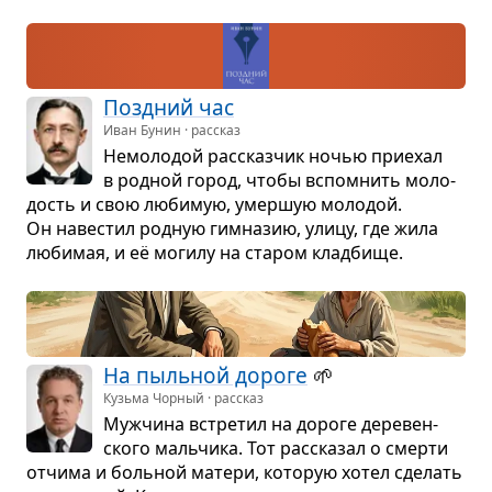
Позд­ний час
Иван Бунин · рассказ
Немо­ло­дой рас­сказ­чик ночью при­е­хал
в род­ной город, чтобы вспо­мнить моло­
дость и свою люби­мую, умер­шую моло­дой.
Он наве­стил род­ную гим­на­зию, улицу, где жила
люби­мая, и её могилу на ста­ром клад­бище.
На пыль­ной дороге
🌱
Кузьма Чорный · рассказ
Муж­чина встре­тил на дороге дере­вен­
ского маль­чика. Тот рас­ска­зал о смерти
отчима и боль­ной матери, кото­рую хотел сде­лать