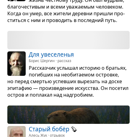
бла­го­че­сти­вым и всеми ува­жа­е­мым чело­ве­ком.
Когда он умер, все жители деревни при­шли про­
ститься с ним и про­во­дить в послед­ний путь.
Для уве­се­ле­нья
Борис Шергин · рассказ
Рас­сказ­чик услы­шал исто­рию о бра­тьях,
погиб­ших на необи­та­е­мом островке,
но перед смер­тью успев­ших выре­зать на доске
эпи­та­фию — про­из­ве­де­ние искус­ства. Он посе­тил
остров и попла­кал над над­гро­бием.
Ста­рый бобёр
🦫
Алесь Жук · отрывок