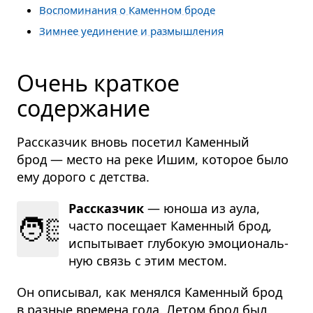
Воспоминания о Каменном броде
Зимнее уединение и размышления
Очень краткое
содержание
Рассказчик вновь посетил Каменный
брод — место на реке Ишим, которое было
ему дорого с детства.
Рассказчик
— юноша из аула,
🧑🏻
часто посе­щает Камен­ный брод,
испы­ты­вает глу­бо­кую эмо­ци­о­наль­
ную связь с этим местом.
Он описывал, как менялся Каменный брод
в разные времена года. Летом брод был