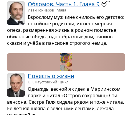
Обло­мов. Часть 1. Глава 9
😴
Иван Гончаров · глава
Взрос­лому муж­чине сни­лось его дет­ство:
покой­ные роди­тели, их непо­мер­ная
опека, раз­ме­рен­ная жизнь в род­ном поме­стье,
обиль­ные обеды, одно­об­раз­ные дни, нянины
сказки и учёба в пан­си­оне стро­гого немца.
Повесть о жизни
К. Г. Паустовский · цикл
Одна­жды вес­ной я сидел в Мари­ин­ском
парке и читал «Остров сокро­вищ» Сти­
вен­сона. Сестра Галя сидела рядом и тоже читала.
Ее лет­няя шляпа с зелё­ными лен­тами, лежала
на ска­мейке...