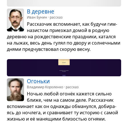
В деревне
Иван Бунин · рассказ
Рас­сказ­чик вспо­ми­нает, как будучи гим­
на­зи­стом при­ез­жал домой в род­ную
деревню на рожде­ствен­ские празд­ники, катался
на лыжах, весь день гулял по двору и сол­неч­ными
днями пред­чув­ство­вал ско­рую весну.
Огоньки
Владимир Короленко · рассказ
Ночью любой огонёк кажется сильно
ближе, чем на самом деле. Рас­сказ­чик
вспо­ми­нает как он одна­жды обма­нулся, доби­ра­
ясь до ноч­лега, и срав­ни­вает ту исто­рию с самой
жиз­нью и её маня­щими бли­зо­стью огнями.