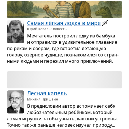
Самая лёг­кая лодка в мире
🛶
Юрий Коваль · повесть
Меч­та­тель построил лодку из бам­бука
и отпра­вился в уди­ви­тель­ное пла­ва­ние
по рекам и озёрам, где встре­тил лета­ю­щую
голову, озёр­ное чудище, позна­ко­мился со стран­
ными людьми и пере­жил много при­клю­че­ний.
Лес­ная капель
Михаил Пришвин
В пре­ди­сло­вии автор вспо­ми­нает себя
любо­зна­тель­ным ребён­ком, кото­рый
ломал игрушки, чтобы узнать, как они устро­ены.
Точно так же раньше чело­век изу­чал при­роду...