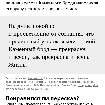
вечная красота Каменного брода наполняла
его душу покоем и просветлением.
На душе покойно
и просветлённо от сознания, что
прелестный уголок земли — мой
Каменный брод — прекрасен
и вечен, как прекрасна и вечна
Жизнь.
Автор пересказа:
Кантемир А.
За основу пересказа взято издание
рассказа из сборника «Каменный брод: повести и рассказы» (Москва:
Советский писатель, 1987). Нашли ошибку? Пожалуйста,
отредактируйте
этот пересказ
в Народном Брифли.
Понравился ли пересказ?
Ваши оценки помогают понять, какие пересказы написаны