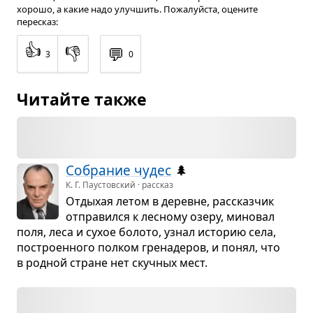
хорошо, а какие надо улучшить. Пожалуйста, оцените
пересказ:
👍
👎
💬
3
0
Читайте также
Собра­ние чудес
🌲
К. Г. Паустовский · рассказ
Отды­хая летом в деревне, рас­сказ­чик
отпра­вился к лес­ному озеру, мино­вал
поля, леса и сухое болото, узнал исто­рию села,
постро­ен­ного пол­ком гре­на­де­ров, и понял, что
в род­ной стране нет скуч­ных мест.