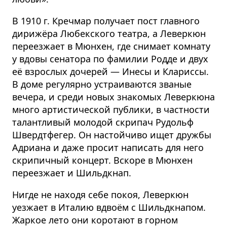
В 1910 г. Кречмар получает пост главного
дирижёра Любекского театра, а Леверкюн
переезжает в Мюнхен, где снимает комнату
у вдовы сенатора по фамилии Родде и двух
её взрослых дочерей — Инесы и Клариссы.
В доме регулярно устраиваются званые
вечера, и среди новых знакомых Леверкюна
много артистической публики, в частности
талантливый молодой скрипач Рудольф
Швердтфегер. Он настойчиво ищет дружбы
Адриана и даже просит написать для него
скрипичный концерт. Вскоре в Мюнхен
переезжает и Шильдкнап.
Нигде не находя себе покоя, Леверкюн
уезжает в Италию вдвоём с Шильдкнапом.
Жаркое лето они коротают в горном