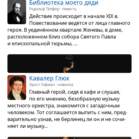
Биб­лио­тека моего дяди
Родольф Тёпфер · повесть
Действие про­ис­хо­дит в начале XIX в.
Повест­во­ва­ние ведётся от лица глав­ного
героя. В уединён­ном квар­тале Женевы, в доме,
рас­по­ло­жен­ном близ собора Свя­того Павла
и епи­ско­паль­ной тюрьмы, ...
Кава­лер Глюк
Эрнст Гофман · новелла
Глав­ный герой, сидя в кафе и слу­шая,
по его мне­нию, без­об­раз­ную музыку
мест­ного орке­стра, зна­ко­мится с зага­доч­ным
чело­ве­ком. Тот согла­ша­ется выпить с ним, пред­
ва­ри­тельно узнав, не бер­ли­нец ли он и не сочи­
няет ли музыку...