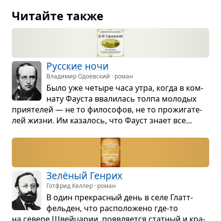
Читайте также
Рус­ские ночи
Владимир Одоевский · роман
Было уже четыре часа утра, когда в ком­
нату Фау­ста вва­ли­лась толпа моло­дых
при­я­те­лей — не то фило­со­фов, не то про­жи­га­те­
лей жизни. Им каза­лось, что Фауст знает все...
Зелё­ный Ген­рих
Готфрид Келлер · роман
В один пре­крас­ный день в селе Глатт­
фель­ден, что рас­по­ло­жено где-то
на севере Швейца­рии, появ­ля­ется стат­ный и кра­