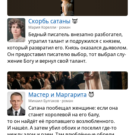
Скорбь сатаны
👿
Мария Корелли · роман
Бед­ный писа­тель вне­запно раз­бо­га­тел,
утра­тил талант и подру­жился с кня­зем,
кото­рый раз­вра­тил его. Князь ока­зался дья­во­лом.
Он предо­ста­вил писа­телю выбор, тот выбрал слу­
же­ние Богу и вер­нул свой талант.
Мастер и Мар­га­рита
😈
Михаил Булгаков · роман
Сатана пообе­щал жен­щине: если она
ста­нет коро­ле­вой на его балу,
то он найдёт её про­пав­шего воз­люб­лен­ного.
И нашёл. А затем убил обоих и посе­лил где-то
между адом и раем. Там влю­блён­ные обрели