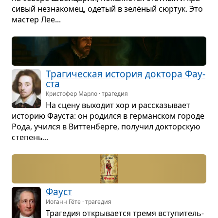
си­вый незна­ко­мец, оде­тый в зелё­ный сюр­тук. Это
мастер Лее...
Тра­ги­че­ская исто­рия док­тора Фау­
ста
Кристофер Марло · трагедия
На сцену выхо­дит хор и рас­ска­зы­вает
исто­рию Фау­ста: он родился в гер­ман­ском городе
Рода, учился в Вит­тен­берге, полу­чил док­тор­скую
сте­пень...
Фауст
Иоганн Гёте · трагедия
Тра­ге­дия откры­ва­ется тремя всту­пи­тель­