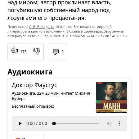
над миром; автор проклинает власть,
погубившую собственный народ под
лозунгами его процветания.
Пересказала
С. Б. Володина
. Источник: Все шедевры мировой
литературы в кратком изложении. Сюжеты и характеры. Зарубежная
литература XX века / Ред. и сост. В. И. Новиков. — М. : Олимп : ACT, 1997.
👍
👎
💬
173
9
Аудиокнига
Док­тор Фау­стус
Аудиокнига. 22 ч 23 мин. Читает Михаил
Бубер.
Бесплатный отрывок: