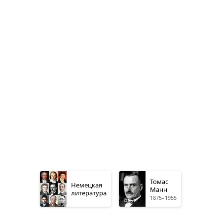
Томас
Немецкая
Манн
литература
1875–1955