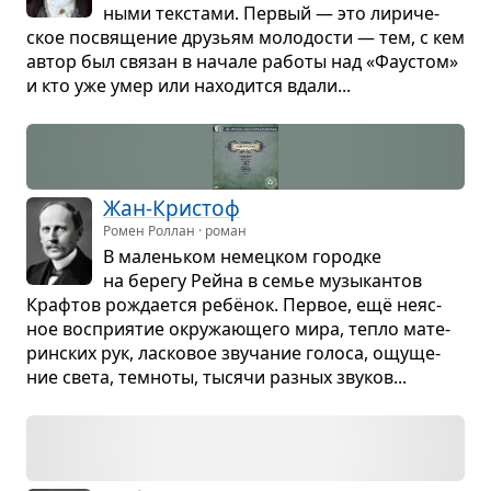
ными тек­стами. Пер­вый — это лири­че­
ское посвя­ще­ние дру­зьям моло­до­сти — тем, с кем
автор был свя­зан в начале работы над «Фау­стом»
и кто уже умер или нахо­дится вдали...
Жан-Кри­стоф
Ромен Роллан · роман
В малень­ком немец­ком городке
на берегу Рейна в семье музы­кан­тов
Краф­тов рожда­ется ребёнок. Пер­вое, ещё неяс­
ное вос­при­я­тие окру­жа­ю­щего мира, тепло мате­
рин­ских рук, лас­ко­вое зву­ча­ние голоса, ощу­ще­
ние света, тем­ноты, тысячи раз­ных зву­ков...