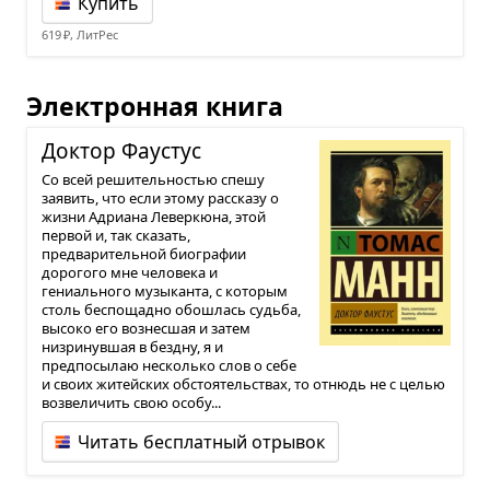
Купить
619 ₽, ЛитРес
Электронная книга
Док­тор Фау­стус
Cо всей решительностью спешу
заявить, что если этому рассказу о
жизни Адриана Леверкюна, этой
первой и, так сказать,
предварительной биографии
дорогого мне человека и
гениального музыканта, с которым
столь беспощадно обошлась судьба,
высоко его вознесшая и затем
низринувшая в бездну, я и
предпосылаю несколько слов о себе
и своих житейских обстоятельствах, то отнюдь не с целью
возвеличить свою особу...
Читать бесплатный отрывок