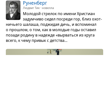
Рунен­берг
Людвиг Тик · новелла
Моло­дой стре­лок по имени Хри­стиан
задум­чиво сидел посреди гор, близ охот­
ни­чьего шалаша, под­жи­дая дичь, и вспо­ми­нал
о про­шлом, о том, как в моло­дые годы оста­вил
позади родину в наде­жде «вырваться из круга
всего, к чему при­вык с дет­ства...
Моцарт и Сальери
🎻
Александр Пушкин · пьеса
Ком­по­зи­тор, отно­сив­шийся к сочи­не­нию
музыки как к работе, зави­до­вал сво­ему
без­за­бот­ному и гени­аль­ному другу, кото­рый
созда­вал музыку без труда. Из зави­сти ком­по­зи­
тор отра­вил сво­его довер­чи­вого друга.