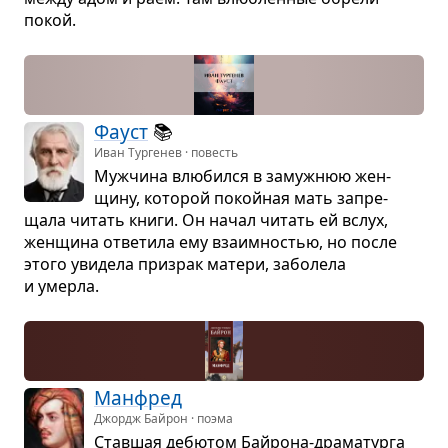
покой.
Фауст
📚
Иван Тургенев · повесть
Муж­чина влю­бился в замуж­нюю жен­
щину, кото­рой покой­ная мать запре­
щала читать книги. Он начал читать ей вслух,
жен­щина отве­тила ему вза­им­но­стью, но после
этого уви­дела при­зрак матери, забо­лела
и умерла.
Ман­фред
Джордж Байрон · поэма
Став­шая дебю­том Байрона-дра­ма­турга