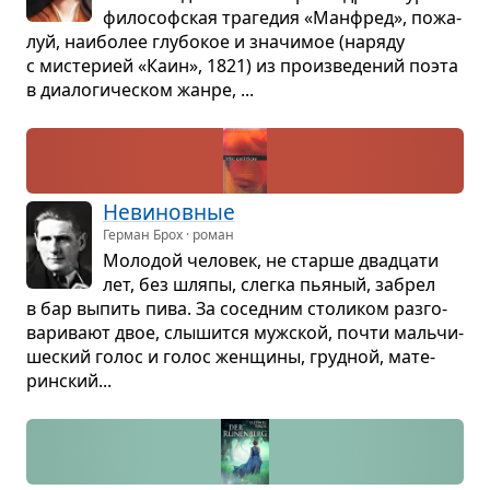
фило­соф­ская тра­ге­дия «Ман­фред», пожа­
луй, наи­бо­лее глу­бо­кое и зна­чи­мое (наряду
с мисте­рией «Каин», 1821) из про­из­ве­де­ний поэта
в диа­ло­ги­че­ском жанре, ...
Неви­нов­ные
Герман Брох · роман
Моло­дой чело­век, не старше два­дцати
лет, без шляпы, слегка пья­ный, забрел
в бар выпить пива. За сосед­ним сто­ли­ком раз­го­
ва­ри­вают двое, слы­шится муж­ской, почти маль­чи­
ше­ский голос и голос жен­щины, груд­ной, мате­
рин­ский...