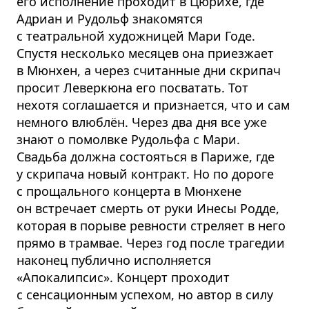
его исполнение проходит в Цюрихе, где
Адриан и Рудольф знакомятся
с театральной художницей Мари Годе.
Спустя несколько месяцев она приезжает
в Мюнхен, а через считанные дни скрипач
просит Леверкюна его посватать. Тот
нехотя соглашается и признается, что и сам
немного влюблён. Через два дня все уже
знают о помолвке Рудольфа с Мари.
Свадьба должна состояться в Париже, где
у скрипача новый контракт. Но по дороге
с прощального концерта в Мюнхене
он встречает смерть от руки Инесы Родде,
которая в порыве ревности стреляет в него
прямо в трамвае. Через год после трагедии
наконец публично исполняется
«Апокалипсис». Концерт проходит
с сенсационным успехом, но автор в силу