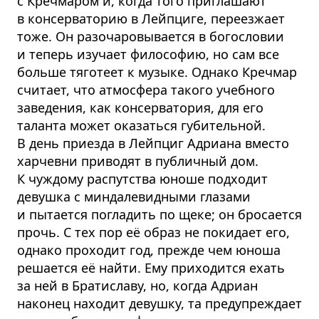
с Кречмаром и, когда того приглашают
в консерваторию в Лейпциге, переезжает
тоже. Он разочаровывается в богословии
и теперь изучает философию, но сам все
больше тяготеет к музыке. Однако Кречмар
считает, что атмосфера такого учебного
заведения, как консерватория, для его
таланта может оказаться губительной.
В день приезда в Лейпциг Адриана вместо
харчевни приводят в публичный дом.
К чуждому распутства юноше подходит
девушка с миндалевидными глазами
и пытается погладить по щеке; он бросается
прочь. С тех пор её образ не покидает его,
однако проходит год, прежде чем юноша
решается её найти. Ему приходится ехать
за ней в Братиславу, но, когда Адриан
наконец находит девушку, та предупреждает