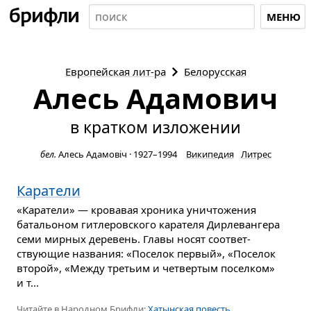
МЕНЮ
Европейская
лит-ра
Белорусская
Алесь Адамович
в кратком изложении
бел.
Алесь Адамовіч
·
1927–1994
Википедия
Литрес
Каратели
«Каратели» — кровавая хроника уничтожения
батальоном гитлеровского карателя Дирлевангера
семи мирных деревень. Главы носят соответ­
ствующие названия: «Поселок первый», «Поселок
второй», «Между третьим и четвертым поселком»
и т...
Читайте в Народном Брифли:
Хатынская повесть