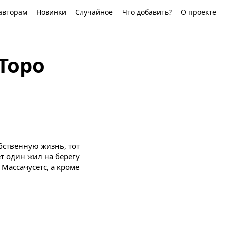
авторам
Новинки
Случайное
Что добавить?
О проекте
Торо
бственную жизнь, тот
ет один жил на берегу
 Массачусетс, а кроме