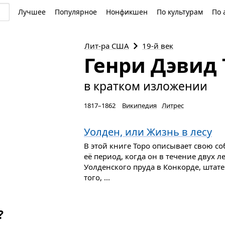
Лучшее
Популярное
Нонфикшен
По культурам
По 
Лит-ра
США
19-й век
Генри Дэвид 
в кратком изложении
1817–1862
Википедия
Литрес
Уолден, или Жизнь в лесу
В этой книге Торо описывает свою со
её период, когда он в течение двух л
Уолденского пруда в Конкорде, штате
того, ...
?