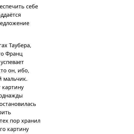
еспечить себе
ддаётся
предложение
ах Таубера,
го Франц
 успевает
то он, ибо,
й мальчик.
т картину
 однажды
 остановилась
рить
 тех пор хранил
его картину