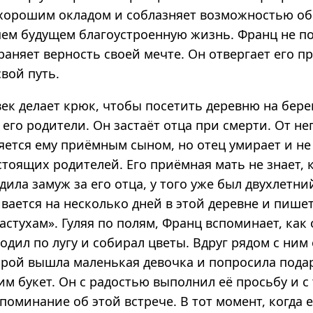
 хорошим окладом и соблазняет возможностью об
ем будущем благоустроенную жизнь. Франц не по
раняет верность своей мечте. Он отвергает его 
вой путь.
к делает крюк, чтобы посетить деревню на берег
его родители. Он застаёт отца при смерти. От не
ляется ему приёмным сыном, но отец умирает и не
стоящих родителей. Его приёмная мать не знает, к
дила замуж за его отца, у того уже был двухлетни
вается на несколько дней в этой деревне и пише
астухам». Гуляя по полям, Франц вспоминает, как
родил по лугу и собирал цветы. Вдруг рядом с ним
торой вышла маленькая девочка и попросила пода
м букет. Он с радостью выполнил её просьбу и с
оминание об этой встрече. В тот момент, когда 