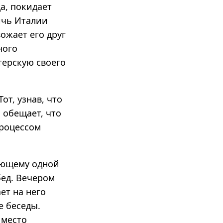
а, покидает
ичь Италии
ожает его друг
ного
терскую своего
от, узнав, что
 обещает, что
процессом
яющему одной
бед. Вечером
ет на него
е беседы.
 место