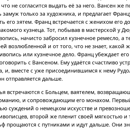
а что не согласится выдать её за него. Вансен же п
ь замуж только за художника, и предлагает Франц
ать его зятем. Франц встречается с женихом его д
накомого кузнеца. Тот, побывав в мастерской у Дю
опись, начисто забросил кузнечное ремесло, а т
оей возлюбленной и от того, что не знает, какой
ивопись или кузнечное дело. Франц убеждает его
поговорить с Вансеном. Ему удаётся счастливо уст
а, и, вместе с уже присоединившимся к нему Руд
он отправляется дальше.
зья встречаются с Больцем, ваятелем, возвращаю
ерманию, и сопровождающим его монахом. Первы
тью суждений о немецком искусстве и превознош
ивописцев, второй же пленит своей мягкостью и 
ьф прощаются с путниками и идут дальше. Они з