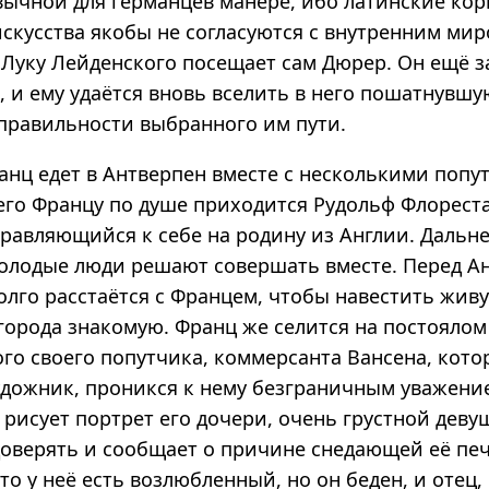
вычной для германцев манере, ибо латинские ко
скусства якобы не согласуются с внутренним мир
 Луку Лейденского посещает сам Дюрер. Он ещё з
, и ему удаётся вновь вселить в него пошатнувш
 правильности выбранного им пути.
анц едет в Антверпен вместе с несколькими попу
го Францу по душе приходится Рудольф Флорестан
правляющийся к себе на родину из Англии. Дальн
олодые люди решают совершать вместе. Перед А
олго расстаётся с Францем, чтобы навестить жи
города знакомую. Франц же селится на постоялом
го своего попутчика, коммерсанта Вансена, котор
дожник, проникся к нему безграничным уважени
рисует портрет его дочери, очень грустной деву
доверять и сообщает о причине снедающей её печ
то у неё есть возлюбленный, но он беден, и отец,