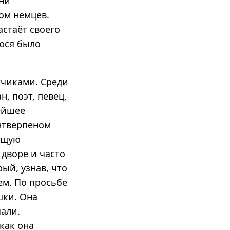
рни
ом немцев.
астаёт своего
уюся было
тчиками. Среди
, поэт, певец,
ейшее
нтверпеном
вущую
 дворе и часто
ый, узнав, что
ем. По просьбе
шки. Она
али.
 как она