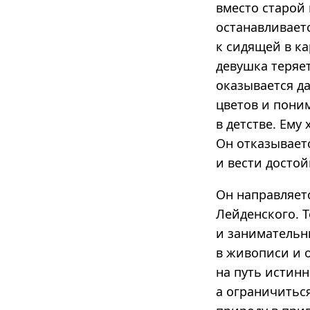
вместо старой
останавливаетс
к сидящей в ка
девушка теряет
оказывается да
цветов и поним
в детстве. Ему
Он отказывает
и вести досто
Он направляет
Лейденского. 
и занимательн
в живописи и 
на путь истин
а ограничитьс