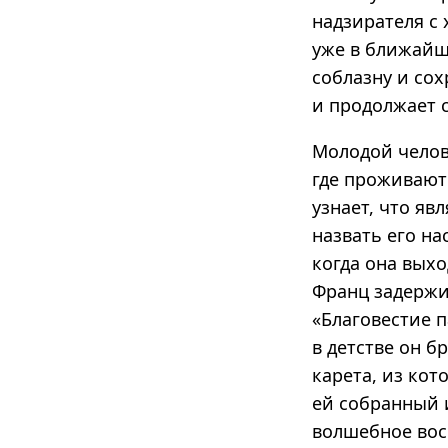
надзирателя с
уже в ближайш
соблазну и сох
и продолжает с
Молодой челове
где проживают 
узнает, что яв
назвать его на
когда она выхо
Франц задержи
«Благовестие п
в детстве он б
карета, из ко
ей собранный и
волшебное восп