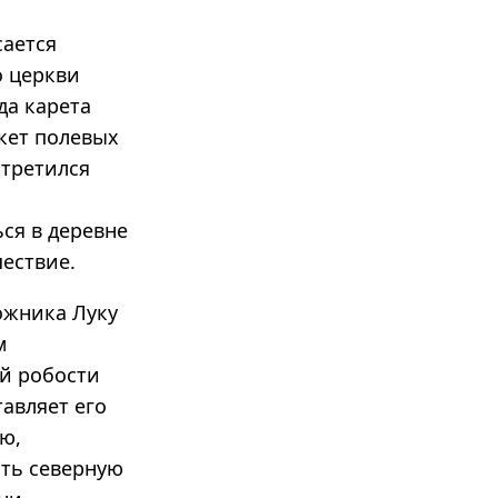
сается
о церкви
да карета
укет полевых
стретился
ся в деревне
ествие.
ожника Луку
м
ей робости
авляет его
ю,
ть северную