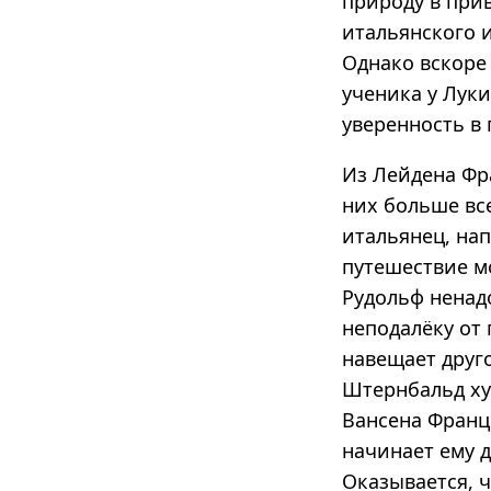
природу в при
итальянского и
Однако вскоре
ученика у Луки
уверенность в
Из Лейдена Фр
них больше все
итальянец, на
путешествие м
Рудольф ненад
неподалёку от 
навещает друго
Штернбальд ху
Вансена Франц 
начинает ему 
Оказывается, ч