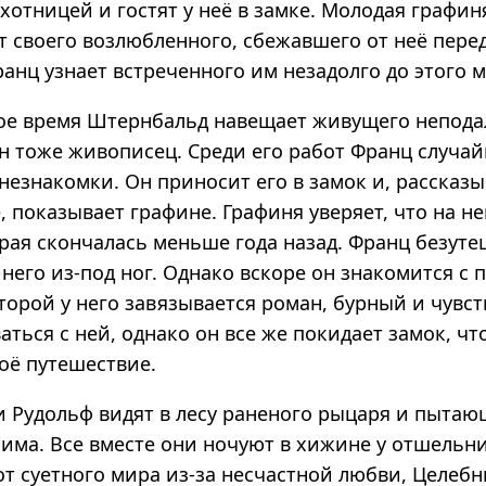
хотницей и гостят у неё в замке. Молодая графи
т своего возлюбленного, сбежавшего от неё перед
анц узнает встреченного им незадолго до этого м
ое время Штернбальд навещает живущего непода
н тоже живописец. Среди его работ Франц случай
незнакомки. Он приносит его в замок и, рассказ
 показывает графине. Графиня уверяет, что на н
орая скончалась меньше года назад. Франц безуте
 него из-под ног. Однако вскоре он знакомится с 
торой у него завязывается роман, бурный и чувс
аться с ней, однако он все же покидает замок, ч
оё путешествие.
и Рудольф видят в лесу раненого рыцаря и пытаю
има. Все вместе они ночуют в хижине у отшельни
от суетного мира из-за несчастной любви, Целеб