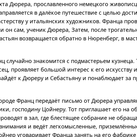
хта Дюрера, прославленного немецкого живописц
аправляется в далёкое путешествие с целью дост
стерству у итальянских художников. Франца пров
 и он сам, ученик Дюрера, Затем, после трогатель
астьян возвращается обратно в Нюренберг, в мас
ц случайно знакомится с подмастерьем кузнеца. Т
ц, проявляет большой интерес к его искусству и
зайдёт к Дюреру и Себастьяну и понаблюдает за 
ороде Франц передаёт письмо от Дюрера управл
ки, господину Цойнеру. Тот приглашает его на о
оводят в зал, где блестящее собрание не обраща
внимания и ведёт легкомысленные, приземлённы
ойнер уговаривает Франца занять на его фабрике