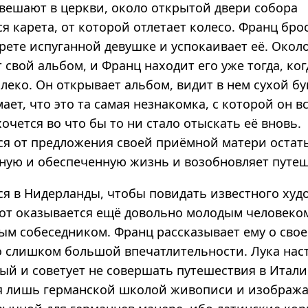
 вешают в церкви, около открытой двери собора
я карета, от которой отлетает колесо. Франц бро
рете испуганной девушке и успокаивает её. Окол
 свой альбом, и Франц находит его уже тогда, ког
леко. Он открывает альбом, видит в нем сухой б
ает, что это та самая незнакомка, с которой он в
 хочется во что бы то ни стало отыскать её вновь.
ся от предложения своей приёмной матери остать
йную и обеспеченную жизнь и возобновляет путеш
ся в Нидерланды, чтобы повидать известного худ
Тот оказывается ещё довольно молодым человеко
ым собеседником. Франц рассказывает ему о сво
о слишком большой впечатлительности. Лука наст
ный и советует не совершать путешествия в Итали
я лишь германской школой живописи и изобража