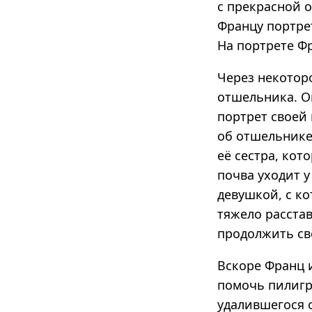
с прекрасной о
Францу портре
На портрете Фр
Через некотор
отшельника. О
портрет своей 
об отшельнике,
её сестра, кот
почва уходит у
девушкой, с ко
тяжело расстав
продолжить св
Вскоре Франц 
помочь пилигр
удалившегося 