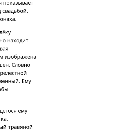
ня показывает
 свадьбой.
онаха.
лёку
но находит
ывая
ем изображена
шен. Словно
прелестной
твенный. Ему
тобы
щегося ему
ка,
ный травяной