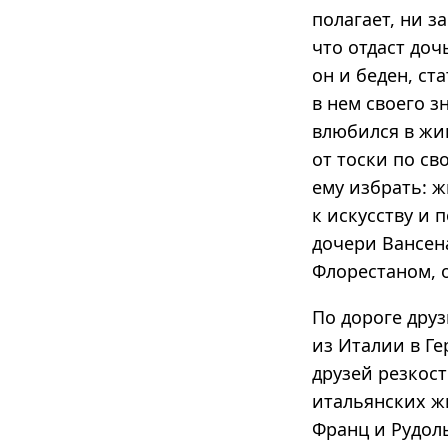
полагает, ни з
что отдаст доч
он и беден, ст
в нем своего з
влюбился в жив
от тоски по св
ему избрать: ж
к искусству и 
дочери Вансен
Флорестаном, 
По дороге дру
из Италии в Г
друзей резкос
итальянских ж
Франц и Рудол