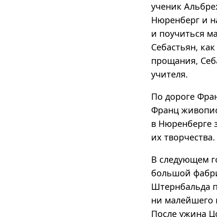
ученик Альбре
Нюренберг и н
и поучиться ма
Себастьян, как
прощания, Себ
учителя.
По дороге Фран
Франц живописе
в Нюренберге 
их творчества.
В следующем г
большой фабри
Штернбальда пр
ни малейшего 
После ужина Ц