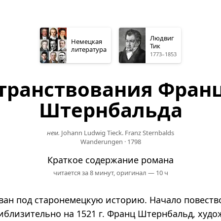
Людвиг
Немецкая
Тик
литература
1773–1853
транствования Фран
Штернбальда
нем.
Johann Ludwig Tieck. Franz Sternbalds
Wanderungen
·
1798
Краткое содержание романа
читается за 8 минут,
оригинал — 10 ч
ван под старонемецкую историю. Начало повеств
иблизительно на 1521 г. Франц Штернбальд, худо