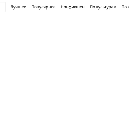
Лучшее
Популярное
Нонфикшен
По культурам
По 