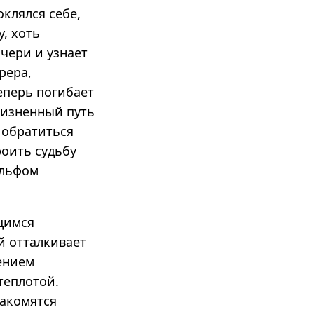
оклялся себе,
у, хоть
очери и узнает
рера,
еперь погибает
 жизненный путь
 обратиться
роить судьбу
ольфом
щимся
й отталкивает
ением
теплотой.
накомятся