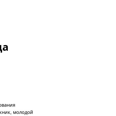
ца
ования
жник, молодой