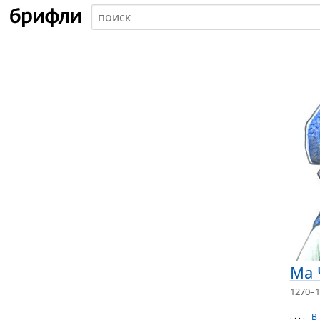
Ма 
1270–1
В
· · · ·