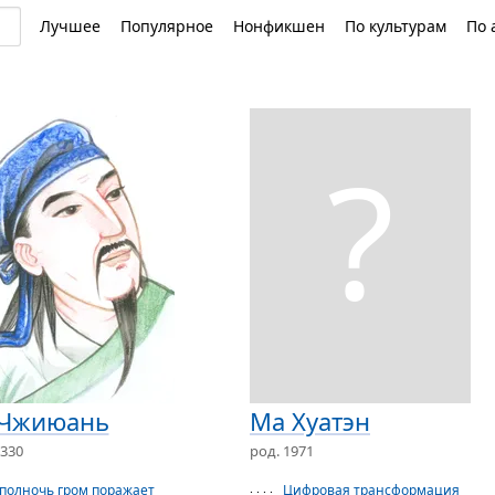
Лучшее
Популярное
Нонфикшен
По культурам
По 
?
Чжиюань
Ма Хуатэн
330
род. 1971
 полночь гром поражает
Цифровая трансформация
· · · ·