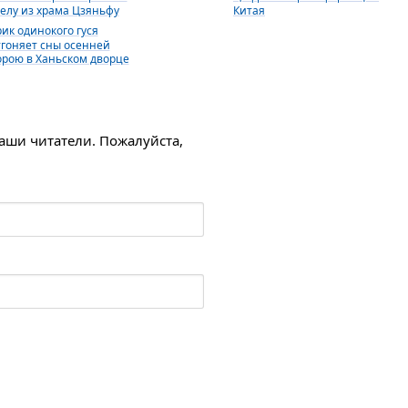
телу из храма Цзяньфу
Китая
рик одинокого гуся
тгоняет сны осенней
орою в Ханьском дворце
наши читатели. Пожалуйста,