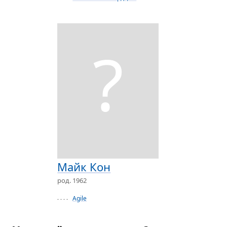
?
Майк Кон
род. 1962
Agile
· · · ·