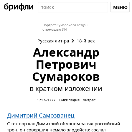
МЕНЮ
Портрет Сумарокова создан
с помощью ИИ
Русская
лит-ра
18-й век
Александр
Петрович
Сумароков
в кратком изложении
1717–1777
Википедия
Литрес
Димитрий Самозванец
С тех пор как Димитрий обманом занял российский
трон, он совершил немало злодейств: сослал