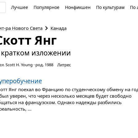
Лучшее
Популярное
Нонфикшен
По культурам
По 
ит-ра
Нового Света
Канада
Скотт Янг
 кратком изложении
гл.
Scott H. Young
·
род. 1988
Литрес
уперобучение
котт Янг поехал во Францию по студенческому обмену на го
был уверен, что через несколько месяцев будет свободно
бщаться на французском. Однако надежды разбились
реальность, ...