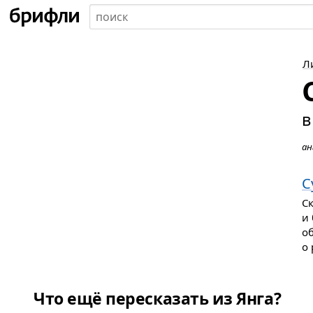
Л
в
ан
С
С
и 
о
о 
Что ещё пересказать из Янга?