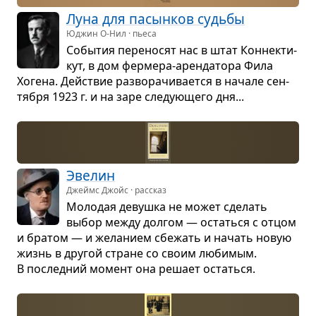
Луна для пасын­ков судьбы
Юджин О-Нил · пьеса
Собы­тия пере­но­сят нас в штат Кон­нек­ти­
кут, в дом фер­мера-арен­да­тоpa Фила
Хогена. Действие раз­во­ра­чи­ва­ется в начале сен­
тя­бря 1923 г. и на заре сле­ду­ю­щего дня...
Эве­лин
Джеймс Джойс · рассказ
Моло­дая девушка не может сде­лать
выбор между дол­гом — остаться с отцом
и бра­том — и жела­нием сбе­жать и начать новую
жизнь в дру­гой стране со своим люби­мым.
В послед­ний момент она решает остаться.