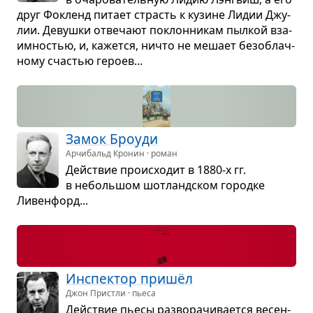
друг Фокленд питает страсть к кузине Лидии Джу­
лии. Девушки отве­чают поклон­ни­кам пыл­кой вза­
им­но­стью, и, кажется, ничто не мешает без­об­лач­
ному сча­стью героев...
Замок Бро­уди
Арчибальд Кронин · роман
Действие про­ис­хо­дит в 1880-х гг.
в неболь­шом шот­ланд­ском городке
Ливен­форд...
Инспек­тор пришёл
Джон Пристли · пьеса
Действие пьесы раз­во­ра­чи­ва­ется весен­