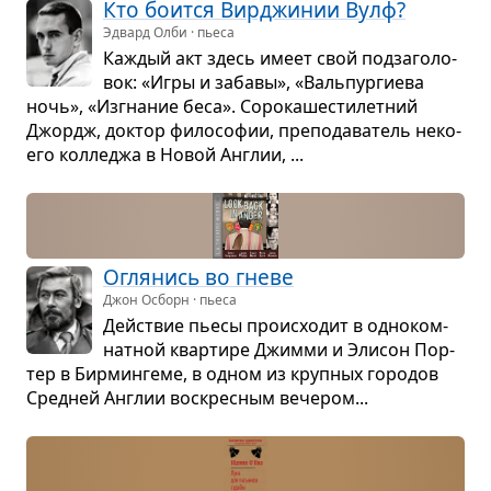
Кто боится Вир­джи­нии Вулф?
Эдвард Олби · пьеса
Каж­дый акт здесь имеет свой под­за­го­ло­
вок: «Игры и забавы», «Валь­пур­ги­ева
ночь», «Изгна­ние беса». Соро­ка­ше­сти­лет­ний
Джордж, док­тор фило­со­фии, пре­по­да­ва­тель неко­
его кол­ле­джа в Новой Англии, ...
Огля­нись во гневе
Джон Осборн · пьеса
Действие пьесы про­ис­хо­дит в одно­ком­
нат­ной квар­тире Джимми и Эли­сон Пор­
тер в Бир­мин­геме, в одном из круп­ных горо­дов
Сред­ней Англии вос­крес­ным вече­ром...