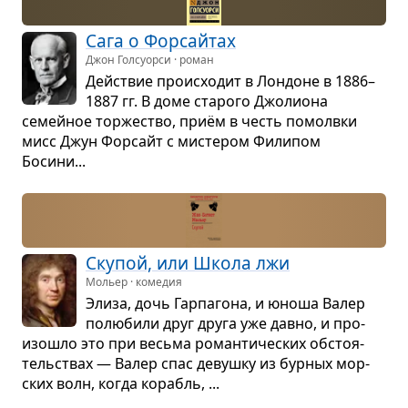
Сага о Фор­сайтах
Джон Голсуорси · роман
Действие про­ис­хо­дит в Лон­доне в 1886–
1887 гг. В доме ста­рого Джо­ли­она
семейное тор­же­ство, приём в честь помолвки
мисс Джун Фор­сайт с мисте­ром Фили­пом
Босини...
Ску­пой, или Школа лжи
Мольер · комедия
Элиза, дочь Гар­па­гона, и юноша Валер
полю­били друг друга уже давно, и про­
изо­шло это при весьма роман­ти­че­ских обсто­я­
тель­ствах — Валер спас девушку из бур­ных мор­
ских волн, когда корабль, ...