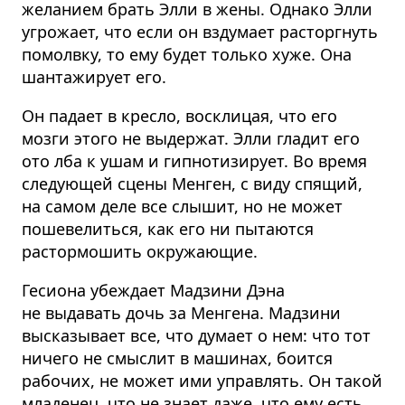
желанием брать Элли в жены. Однако Элли
угрожает, что если он вздумает расторгнуть
помолвку, то ему будет только хуже. Она
шантажирует его.
Он падает в кресло, восклицая, что его
мозги этого не выдержат. Элли гладит его
ото лба к ушам и гипнотизирует. Во время
следующей сцены Менген, с виду спящий,
на самом деле все слышит, но не может
пошевелиться, как его ни пытаются
растормошить окружающие.
Гесиона убеждает Мадзини Дэна
не выдавать дочь за Менгена. Мадзини
высказывает все, что думает о нем: что тот
ничего не смыслит в машинах, боится
рабочих, не может ими управлять. Он такой
младенец, что не знает даже, что ему есть