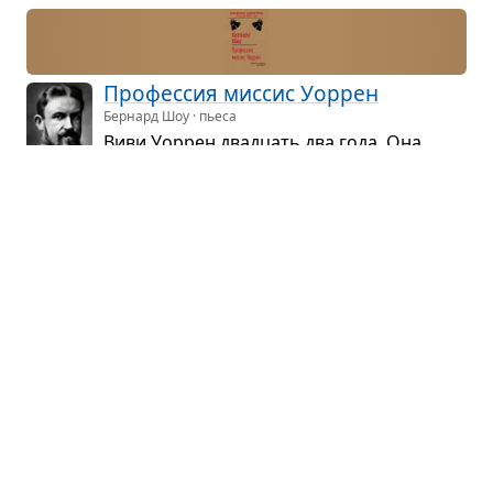
Про­фес­сия мис­сис Уор­рен
Бернард Шоу · пьеса
Виви Уор­рен два­дцать два года. Она
жива, реши­тельна, уве­рена в себе, хлад­
но­кровна...
Веер леди Уин­дер­мир
Оскар Уайльд · пьеса
Глав­ную геро­иню пьесы — Мар­га­рет,
леди Уин­дер­мир — мы застаём в малой
гости­ной семей­ною особ­няка за несколько часов
до начала приёма в честь дня её рожде­ния: Мар­
га­рет испол­ня­ется два­дцать один год...