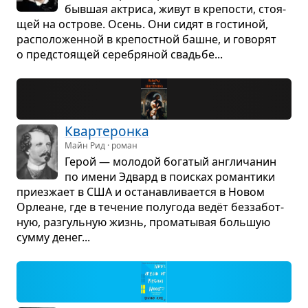
быв­шая актриса, живут в кре­по­сти, сто­я­
щей на острове. Осень. Они сидят в гости­ной,
рас­по­ло­жен­ной в кре­пост­ной башне, и гово­рят
о пред­сто­я­щей сере­бря­ной сва­дьбе...
Квар­те­ронка
Майн Рид · роман
Герой — моло­дой бога­тый англи­ча­нин
по имени Эдвард в поис­ках роман­тики
при­ез­жает в США и оста­нав­ли­ва­ется в Новом
Орле­ане, где в тече­ние полу­года ведёт без­за­бот­
ную, раз­гуль­ную жизнь, про­ма­ты­вая боль­шую
сумму денег...