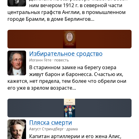
ним вече­ром 1912 г. в север­ной части
цен­траль­ных графств Англии, в про­мыш­лен­ном
городе Брамли, в доме Бер­лин­гов...
Изби­ра­тель­ное срод­ство
Иоганн Гёте · повесть
В ста­рин­ном замке на берегу озера
живут барон и баро­несса. Сча­стью их,
кажется, нет пре­дела, тем более что обрели они
его уже в зре­лом воз­ра­сте...
Пляска смерти
Август Стриндберг · драма
Капи­тан артил­ле­рии и его жена Алис,