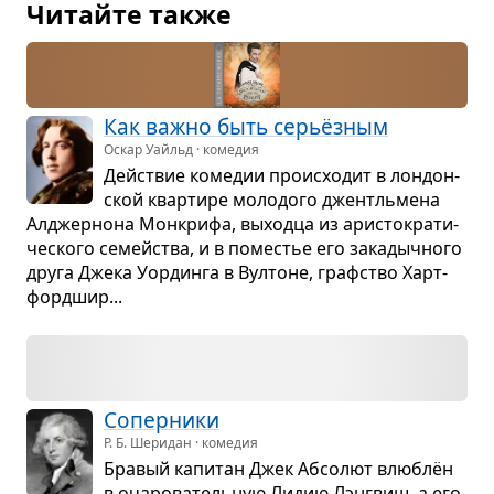
Читайте также
Как важно быть серьёз­ным
Оскар Уайльд · комедия
Действие коме­дии про­ис­хо­дит в лон­дон­
ской квар­тире моло­дого джентль­мена
Алджер­нона Мон­крифа, выходца из ари­сто­кра­ти­
че­ского семейства, и в поме­стье его зака­дыч­ного
друга Джека Уор­динга в Вул­тоне, граф­ство Харт­
форд­шир...
Сопер­ники
Р. Б. Шеридан · комедия
Бра­вый капи­тан Джек Абсо­лют влю­блён
в оча­ро­ва­тель­ную Лидию Лэн­гвиш, а его