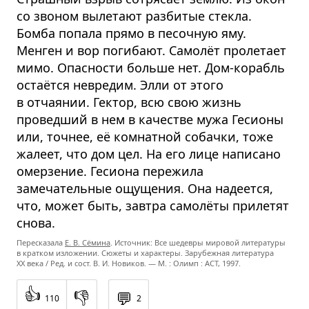
со звоном вылетают разбитые стекла.
Бомба попала прямо в песочную яму.
Менген и вор погибают. Самолёт пролетает
мимо. Опасности больше нет. Дом-корабль
остаётся невредим. Элли от этого
в отчаянии. Гектор, всю свою жизнь
проведший в нем в качестве мужа Гесионы
или, точнее, её комнатной собачки, тоже
жалеет, что дом цел. На его лице написано
омерзение. Гесиона пережила
замечательные ощущения. Она надеется,
что, может быть, завтра самолёты прилетят
снова.
Пересказала
Е. В. Сёмина
. Источник: Все шедевры мировой литературы
в кратком изложении. Сюжеты и характеры. Зарубежная литература
XX века / Ред. и сост. В. И. Новиков. — М. : Олимп : ACT, 1997.
👍
👎
💬
110
2