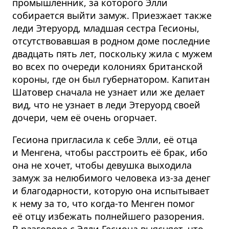
промышленник, за которого Элли
собирается выйти замуж. Приезжает также
леди Этеруорд, младшая сестра Гесионы,
отсутствовавшая в родном доме последние
двадцать пять лет, поскольку жила с мужем
во всех по очереди колониях британской
короны, где он был губернатором. Капитан
Шатовер сначала не узнает или же делает
вид, что не узнает в леди Этеруорд своей
дочери, чем её очень огорчает.
Гесиона пригласила к себе Элли, её отца
и Менгена, чтобы расстроить её брак, ибо
она не хочет, чтобы девушка выходила
замуж за нелюбимого человека из-за денег
и благодарности, которую она испытывает
к нему за то, что когда-то Менген помог
её отцу избежать полнейшего разорения.
В разговоре с Элли Гесиона выясняет, что