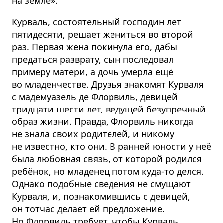
на земле».
Курваль, состоятельный господин лет
пятидесяти, решает жениться во второй
раз. Первая жена покинула его, дабы
предаться разврату, сын последовал
примеру матери, а дочь умерла ещё
во младенчестве. Друзья знакомят Курваля
с мадемуазель де Флорвиль, девицей
тридцати шести лет, ведущей безупречный
образ жизни. Правда, Флорвиль никогда
не знала своих родителей, и никому
не известно, кто они. В ранней юности у неё
была любовная связь, от которой родился
ребёнок, но младенец потом куда-то делся.
Однако подобные сведения не смущают
Курваля, и, познакомившись с девицей,
он тотчас делает ей предложение.
Но Флорвиль требует, чтобы Курваль