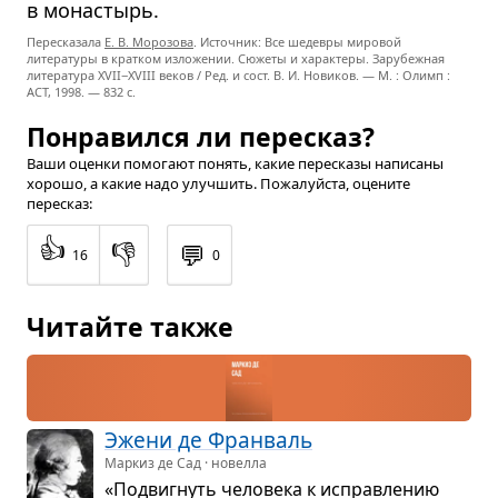
в монастырь.
Пересказала
Е. В. Морозова
. Источник: Все шедевры мировой
литературы в кратком изложении. Сюжеты и характеры. Зарубежная
литература
XVII−XVIII
веков / Ред. и сост. В. И. Новиков. — М. : Олимп :
ACT, 1998. — 832 с.
Понравился ли пересказ?
Ваши оценки помогают понять, какие пересказы написаны
хорошо, а какие надо улучшить. Пожалуйста, оцените
пересказ:
👍
👎
💬
16
0
Читайте также
Эжени де Фран­валь
Маркиз де Сад · новелла
«Подвиг­нуть чело­века к исправ­ле­нию