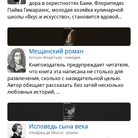
дора в окрест­но­стях Баии, Фло­ри­пе­дес
Пайва Гима­ра­энс, моло­дая хозяйка кули­нар­ной
школы «Вкус и искус­ство», ста­но­вится вдо­вой...
Мещан­ский роман
Антуан Фюретьер · комедия
Кни­го­из­да­тель пре­ду­пре­ждает чита­теля,
что книга эта напи­сана не столько для
раз­вле­че­ния, сколько с нази­да­тель­ной целью.
Автор обе­щает рас­ска­зать без затей несколько
любов­ных исто­рий, ...
Испо­ведь сына века
Альфред де Мюссе · роман