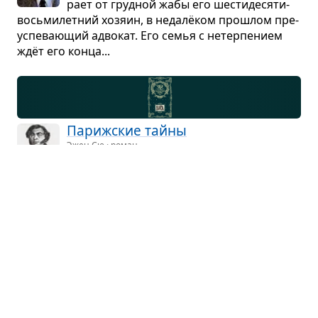
рает от груд­ной жабы его шести­де­ся­ти­
вось­ми­лет­ний хозяин, в недалёком про­шлом пре­
успе­ва­ю­щий адво­кат. Его семья с нетер­пе­нием
ждёт его конца...
Париж­ские тайны
Эжен Сю · роман
Сере­дина 30-х гг. XVIII века, париж­ские
тру­щобы, где вер­шат свои чёр­ные дела
бан­диты и убийцы, а чест­ные бед­няки ведут суро­
вую борьбу за суще­ство­ва­ние...
Жизнь
Ги де Мопассан · роман