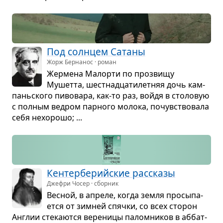
Под солн­цем Сатаны
Жорж Бернанос · роман
Жер­мена Малорти по про­звищу
Мушетта, шест­на­дца­ти­лет­няя дочь кам­
пань­ского пиво­вара, как-то раз, войдя в сто­ло­вую
с пол­ным вед­ром пар­ного молока, почув­ство­вала
себя нехо­рошо; ...
Кен­тер­бе­рийские рас­сказы
Джефри Чосер · сборник
Вес­ной, в апреле, когда земля про­сы­па­
ется от зим­ней спячки, со всех сто­рон
Англии сте­ка­ются вере­ницы палом­ни­ков в аббат­