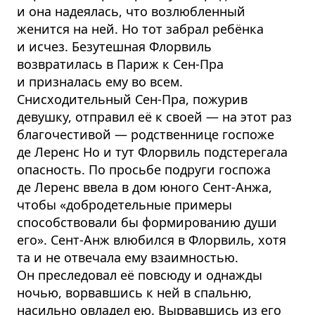
и она надеялась, что возлюбленный
женится на ней. Но тот забрал ребёнка
и исчез. Безутешная Флорвиль
возвратилась в Париж к Сен-Пра
и призналась ему во всем.
Снисходительный Сен-Пра, пожурив
девушку, отправил её к своей — на этот раз
благочестивой — родственнице госпоже
де Леренс Но и тут Флорвиль подстерегала
опасность. По просьбе подруги госпожа
де Леренс ввела в дом юного Сент-Анжа,
чтобы «добродетельные примеры
способствовали бы формированию души
его». Сент-Анж влюбился в Флорвиль, хотя
та и не отвечала ему взаимностью.
Он преследовал её повсюду и однажды
ночью, ворвавшись к ней в спальню,
насильно овладел ею. Вырвавшись из его