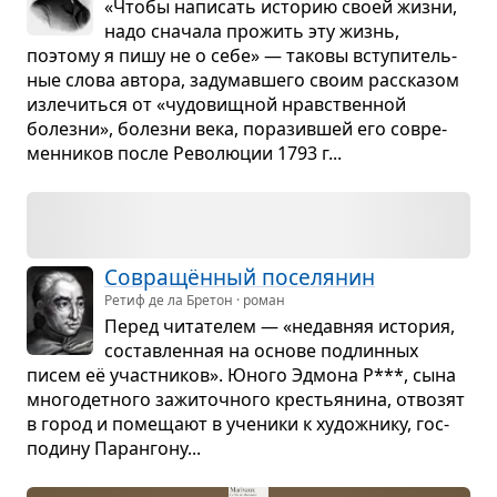
«Чтобы напи­сать исто­рию своей жизни,
надо сна­чала про­жить эту жизнь,
поэтому я пишу не о себе» — таковы всту­пи­тель­
ные слова автора, заду­мав­шего своим рас­ска­зом
изле­читься от «чудо­вищ­ной нрав­ствен­ной
болезни», болезни века, пора­зив­шей его совре­
мен­ни­ков после Рево­лю­ции 1793 г...
Совра­щён­ный посе­ля­нин
Ретиф де ла Бретон · роман
Перед чита­те­лем — «недав­няя исто­рия,
состав­лен­ная на основе под­лин­ных
писем её участ­ни­ков». Юного Эдмона Р***, сына
мно­го­дет­ного зажи­точ­ного кре­стья­нина, отво­зят
в город и поме­щают в уче­ники к худож­нику, гос­
по­дину Паран­гону...