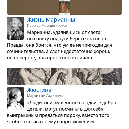
Жизнь Мари­анны
Пьер де Мариво · роман
Мари­анна, уда­лив­шись от света,
по совету подруги берётся за перо.
Правда, она боится, что ум её непри­го­ден для
сочи­ни­тель­ства, а слог недо­ста­точно хорош,
но поверьте, она про­сто кокет­ни­чает...
Жюстина
Маркиз де Сад · роман
«Люди, неис­кушён­ные в подвиге добро­
де­тели, могут посчи­тать для себя
выигрыш­ным пре­даться пороку, вме­сто того
чтобы ока­зы­вать ему сопро­тив­ле­ние»...