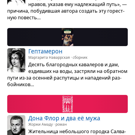
нра­вов, ука­зав ему над­ле­жа­щий путь», —
при­чина, побу­див­шая автора создать эту горест­
ную повесть...
Геп­та­ме­рон
Маргарита Наваррская · сборник
Десять бла­го­род­ных кава­ле­ров и дам,
ездив­ших на воды, застряли на обрат­ном
пути из-за осен­ней рас­пу­тицы и напа­де­ний раз­
бой­ни­ков...
Дона Флор и два её мужа
Жоржи Амаду · роман
Житель­ница неболь­шого городка Сал­ва­