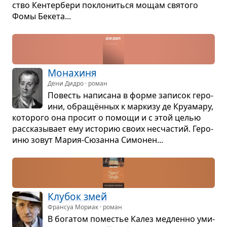
ство Кен­тер­бери покло­ниться мощам свя­того
Фомы Бекета...
Мона­хиня
Дени Дидро · роман
Повесть напи­сана в форме запи­сок геро­
ини, обра­щён­ных к мар­кизу де Круа­мару,
кото­рого она про­сит о помощи и с этой целью
рас­ска­зы­вает ему исто­рию своих несча­стий. Геро­
иню зовут Мария-Сюзанна Симо­нен...
Клу­бок змей
Франсуа Мориак · роман
В бога­том поме­стье Калез мед­ленно уми­