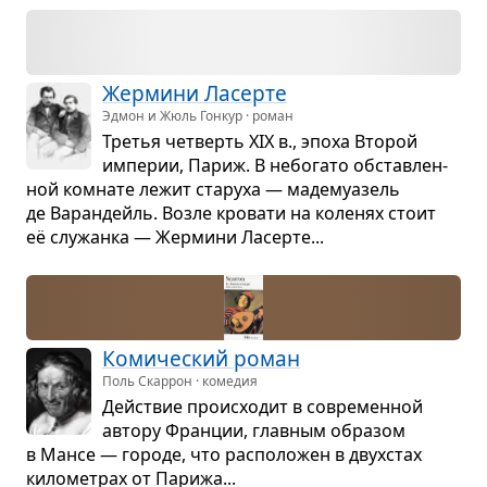
Жер­мини Ласерте
Эдмон и Жюль Гонкур · роман
Тре­тья чет­верть XIX в., эпоха Вто­рой
импе­рии, Париж. В небо­гато обстав­лен­
ной ком­нате лежит ста­руха — маде­му­а­зель
де Варан­дейль. Возле кро­вати на коле­нях стоит
её слу­жанка — Жер­мини Ласерте...
Коми­че­ский роман
Поль Скаррон · комедия
Действие про­ис­хо­дит в совре­мен­ной
автору Фран­ции, глав­ным обра­зом
в Мансе — городе, что рас­по­ло­жен в двух­стах
кило­мет­рах от Парижа...