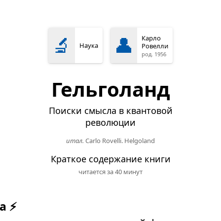
🔬
👤
Карло
Наука
Ровелли
род. 1956
Гельголанд
Поиски смысла в квантовой
революции
итал.
Carlo Rovelli. Helgoland
Краткое содержание книги
читается за 40 минут
а ⚡