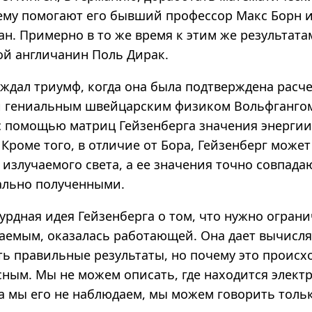
ему помогают его бывший профессор Макс Борн и
н. Примерно в то же время к этим же результата
й англичанин Поль Дирак.
ждал триумф, когда она была подтверждена расч
 гениальным швейцарским физиком Вольфгангом
 помощью матриц Гейзенберга значения энергии
 Кроме того, в отличие от Бора, Гейзенберг може
излучаемого света, а ее значения точно совпада
ально полученными.
урдная идея Гейзенберга о том, что нужно ограни
аемым, оказалась работающей. Она дает вычисля
ь правильные результаты, но почему это происхо
сным. Мы не можем описать, где находится электр
да мы его не наблюдаем, мы можем говорить тольк