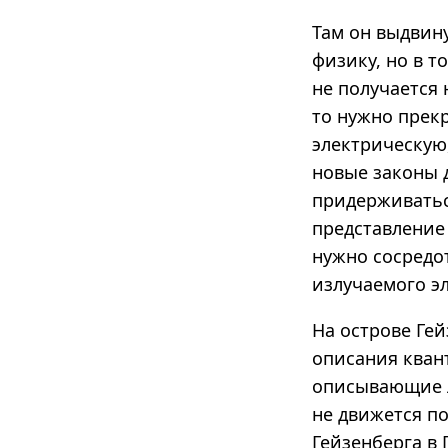
Там он выдвин
физику, но в т
не получается 
то нужно прек
электрическую
новые законы 
придерживатьс
представление
нужно сосредо
излучаемого эл
На острове Ге
описания кван
описывающие 
не движется п
Гейзенберга в 