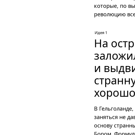
которые, по в
революцию все
Идея 1
На остр
заложи
и выдв
странн
хорошо
В Гельголанде,
заняться не д
основу странн
Бором. Формул