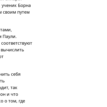
 ученик Борна
м своим путем
етами,
 Паули.
 соответствуют
т вычислить
ют
чить себя
ть
дит, так
он и что
о о том, где