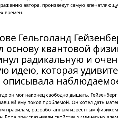
ыражению автора, произведут самую впечатляющ
х времен.
ове Гельголанд Гейзенбе
л основу квантовой физи
инул радикальную и очен
ую идею, которая удивит
 описывала наблюдаемо
 где он мог наконец свободно дышать, Гейзенбер
ававшей ему покоя проблемой. Он хотел дать мат
ым правилам, разработанным известным физико
ы Бора предсказывали свойства химических эле