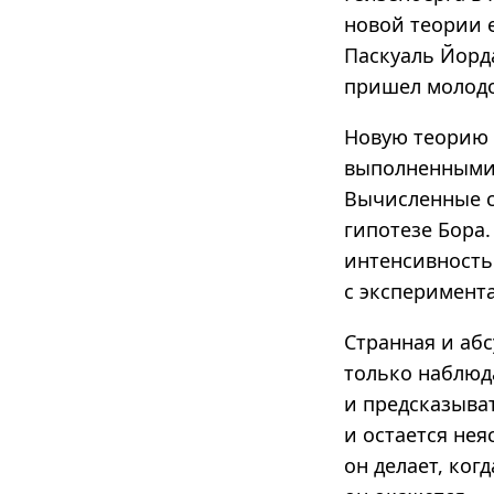
новой теории 
Паскуаль Йорда
пришел молодо
Новую теорию 
выполненными
Вычисленные с
гипотезе Бора.
интенсивность 
с эксперимент
Странная и абс
только наблюд
и предсказыват
и остается нея
он делает, ког