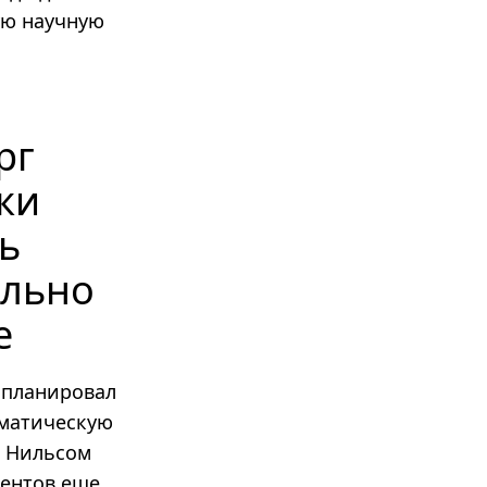
ую научную
рг
ки
ь
ельно
е
г планировал
ематическую
м Нильсом
ментов еще