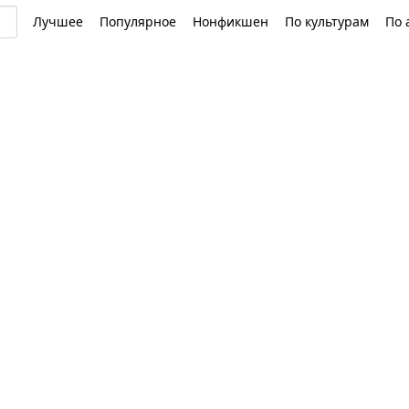
Лучшее
Популярное
Нонфикшен
По культурам
По 