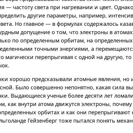
я — частоту света при нагревании и цвет. Однак
пределить другие параметры, например, интенси
света. Но главное — в формулах содержалось каз
урдным допущение о том, что электроны в атома
олько по определенным орбитам, на определенных
пределенными точными энергиями, а перемещаютс
о магически перепрыгивая с одной на другую, то
чок.
чки хорошо предсказывали атомные явления, но 
ясной. Было совершенно непонятно, какая сила в
чки. Выдающиеся ученые более десяти лет ломали
ом, как внутри атома движутся электроны, почем
 определенных орбитах и как они перепрыгивают 
ельголанде Гейзенберг тоже пытался понять меха