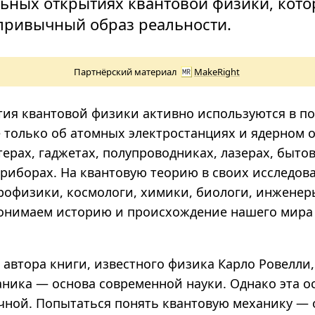
ьных открытиях квантовой физики, кот
привычный образ реальности.
Партнёрский материал
MakeRight
тия квантовой физики активно используются в п
е только об атомных электростанциях и ядерном 
ерах, гаджетах, полупроводниках, лазерах, быто
риборах. На квантовую теорию в своих исследов
рофизики, космологи, химики, биологи, инженер
онимаем историю и происхождение нашего мира
автора книги, известного физика Карло Ровелли,
аника — основа современной науки. Однако эта о
очной. Попытаться понять квантовую механику — 