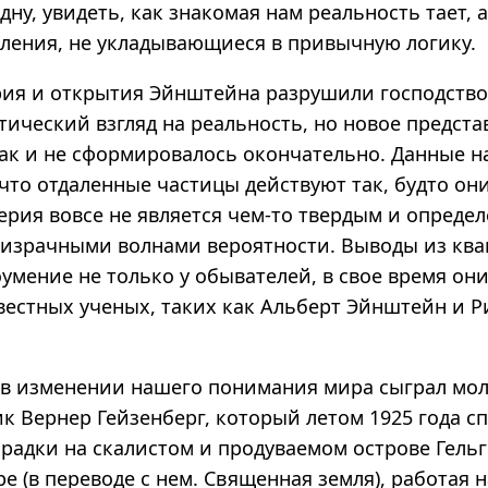
здну, увидеть, как знакомая нам реальность тает, 
вления, не укладывающиеся в привычную логику.
рия и открытия Эйнштейна разрушили господств
тический взгляд на реальность, но новое предста
так и не сформировалось окончательно. Данные 
 что отдаленные частицы действуют так, будто он
терия вовсе не является чем-то твердым и опред
ризрачными волнами вероятности. Выводы из кв
умение не только у обывателей, в свое время он
вестных ученых, таких как Альберт Эйнштейн и Р
в изменении нашего понимания мира сыграл мо
к Вернер Гейзенберг, который летом 1925 года сп
орадки на скалистом и продуваемом острове Гель
е (в переводе с нем. Священная земля), работая 