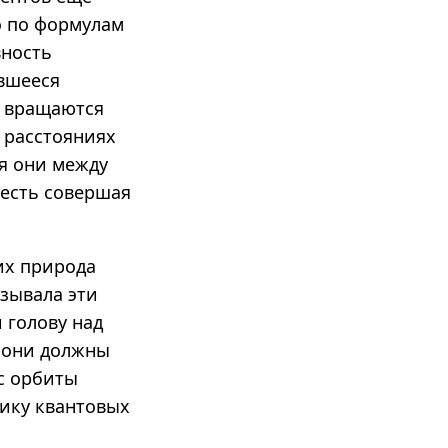
о по формулам
вность
авшееся
х вращаются
 расстояниях
я они между
 есть совершая
их природа
ызывала эти
 голову над
у они должны
с орбиты
нику квантовых