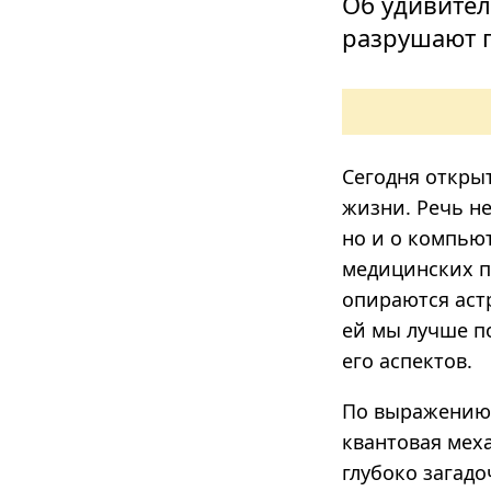
Об удивител
разрушают 
Сегодня откры
жизни. Речь н
но и о компьют
медицинских п
опираются аст
ей мы лучше п
его аспектов.
По выражению 
квантовая мех
глубоко загад