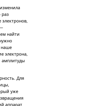
 изменила
 раз
е электронов,
 —
жем найти
 нужно
 наше
ие электрона,
и амплитуды
рность. Для
ицы,
орый уже
возвращения
ий аппарат