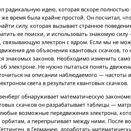
ул радикальную идею, которая вскоре полностью
о же время была крайне простой. Он посчитал, что
найти силу, которая вызывает странное поведени
ратить ее поиски, и использовать знакомую силу
, связывающую электрон с ядром. Если мы не мо
движения для объяснения квантовых скачков, то
я знакомых законов. Необходимо изменить само
 об электроне. Не нужно пытаться понять движен
точиться на описании наблюдаемого — частоты 
ектроном света в результате квантовых скачков.
йзенберг обнаруживает математическую закономе
товых скачков он разрабатывает таблицы — матр
любые возможные передвижения электрона, кот
о орбитам, а перепрыгивает между ними. После 
Гёттинген, в Германию, доработать математическ