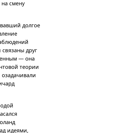
а на смену
овавший долгое
вление
наблюдений
и связаны друг
еленным — она
антовой теории
и озадачивали
ичард
лодой
асался
голанд
над идеями,