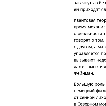
заглянуть в бе
ей приходят я
Квантовая тео
время механис
о реальности 
говорят о том,
с другом, а ма
управляется п
вызывают недо
даже самых из
Фейнман.
Большую роль 
немецкий физи
от сенной лих
в Северном мор