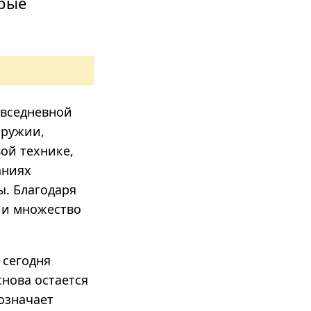
орые
овседневной
оружии,
вой технике,
аниях
ы. Благодаря
 и множество
 сегодня
снова остается
означает