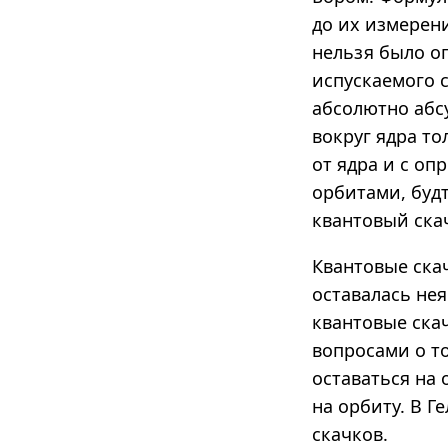
до их измерени
нельзя было о
испускаемого 
абсолютно абс
вокруг ядра т
от ядра и с о
орбитами, будт
квантовый ска
Квантовые ска
оставалась не
квантовые ска
вопросами о т
оставаться на
на орбиту. В Г
скачков.