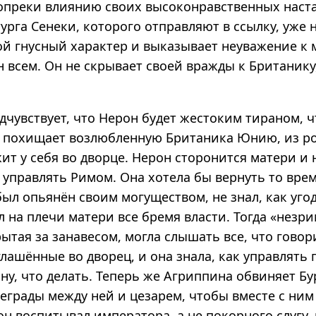
вопреки влиянию своих высоконравственных наст
урга Сенеки, которого отправляют в ссылку, уже 
ой гнусный характер и выказывает неуважение к 
 всем. Он не скрывает своей вражды к Британику,
чувствует, что Нерон будет жестоким тираном, ч
н похищает возлюбленную Британика Юнию, из р
жит у себя во дворце. Нерон сторонится матери и 
к управлять Римом. Она хотела бы вернуть то вре
ыл опьянён своим могуществом, не знал, как уго
 на плечи матери все бремя власти. Тогда «незр
ытая за занавесом, могла слышать все, что гово
лашённые во дворец, и она знала, как управлять 
ну, что делать. Теперь же Агриппина обвиняет Бур
еграды между ней и цезарем, чтобы вместе с ним
он воспитывал императора, а не покорного слугу,