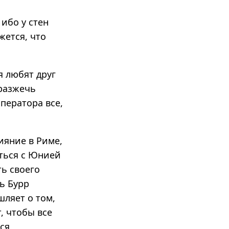
ибо у стен
жется, что
я любят друг
 разжечь
ператора все,
ияние в Риме,
аться с Юнией
ть своего
ть Бурр
шляет о том,
, чтобы все
ся