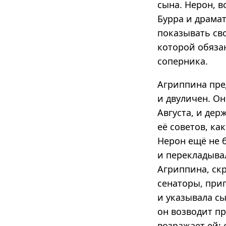
сына. Нерон, 
Бурра и драмат
показывать св
которой обязан
соперника.
Агриппина пред
и двуличен. О
Августа, и дер
её советов, ка
Нерон ещё не б
и перекладывал
Агриппина, скр
сенаторы, приг
и указывала сы
он возводит пр
возражает ей: 