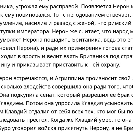
ника, угрожая ему расправой. Появляется Нерон и
 ему повиновался. Тот с негодованием отвечает, 
лумление, насилие и развод с женой, что римский
тупки императора. Нерон же считает, что народ м
умоляет Нерона пощадить Британика, ведь это ег
овил Нерона), и ради их примирения готова стат
одит в ярость и велит взять Британика под стра
ину и приказывает приставить к ней охрану.
ерон встречаются, и Агриппина произносит свой
 сколько злодейств совершила она ради того, чт
на подкупила сенат, который разрешил её брак с
лавдием. Потом она упросила Клавдия усыновить
м Клавдий отдалил от себя всех тех, кто мог бы п
ледовать престол. Когда же Клавдий умер, то она
 Бурр уговорил войска присягнуть Нерону, а не Бр