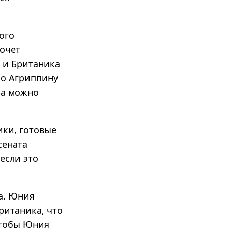
ого
хочет
 и Британика
ибо Агриппину
ра можно
ики, готовые
сената
если это
а. Юния
ританика, что
чтобы Юния