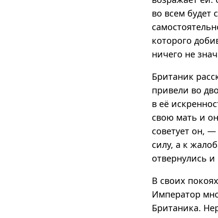
во всем будет 
самостоятельно
которого добив
ничего не знач
Британик расс
привели во дв
в её искреннос
свою мать и он
советует он, —
силу, а к жало
отвернулись и 
В своих покоя
Император мно
Британика. Нер