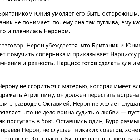
 Британиком Юния умоляет его быть осторожным, 
аник не понимает, почему она так пуглива, ему ка
го и пленилась Нероном.
разговор, Нерон убеждается, что Британик и Юни
ает помучить соперника и приказывает Нарциссу
мнения и ревность. Нарцисс готов сделать для им
Нерону не ссориться с матерью, которая имеет вл
здражать Агриппину, он должен перестать встреч
ли о разводе с Октавией. Нерон не желает слуша
аявляет, что не дело воина судить о любви — пус
как поступать в бою. Оставшись один, Бурр размы
нравен Нерон, не слушает никаких советов, хочет
 его воле. Это опасно. Бурр решает посоветовать