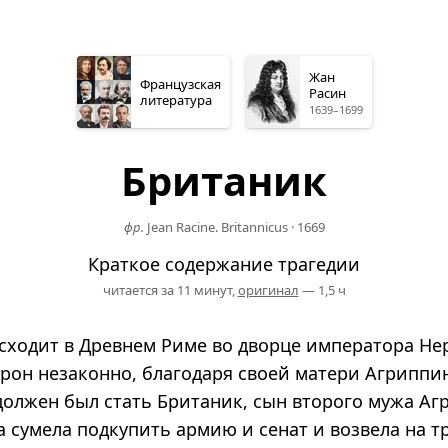
Жан
Французская
Расин
литература
1639–1699
Британик
фр.
Jean Racine. Britannicus
·
1669
Краткое содержание трагедии
читается за 11 минут,
оригинал
— 1,5 ч
сходит в Древнем Риме во дворце императора Не
трон незаконно, благодаря своей матери Агриппи
олжен был стать Британик, сын второго мужа А
а сумела подкупить армию и сенат и возвела на т