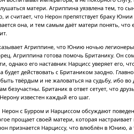
слушаться матери. Агриппина уязвлена тем, то сы
, и считает, что Нерон препятствует браку Юнии
ается она, и тем самым даёт матери понять, что 
ит.
казывает Агриппине, что Юнию ночью легионеры
орец. Агриппина готова помочь Британику. Он со
ти, однако его наставник Нарцисс уверяет его, ч
а будет действовать с Британиком заодно. Главно
 быть твёрдым и не жаловаться на судьбу, ибо во 
бам безучастны. Британик в ответ сетует, что друз
Нерону известен каждый его шаг.
х Нерон с Бурром и Нарциссом обсуждают поведе
гое прощает своей матери, которая настраивает 
он признается Нарциссу, что влюблён в Юнию, а 