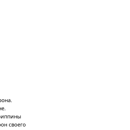
рона.
не.
гриппины
рон своего