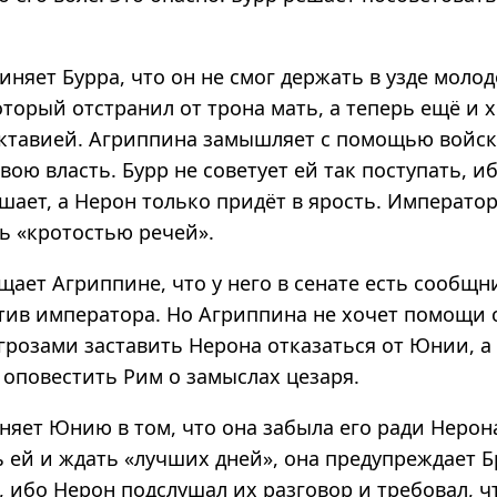
няет Бурра, что он не смог держать в узде молод
торый отстранил от трона мать, а теперь ещё и 
Октавией. Агриппина замышляет с помощью войск
вою власть. Бурр не советует ей так поступать, 
шает, а Нерон только придёт в ярость. Императо
ь «кротостью речей».
ает Агриппине, что у него в сенате есть сообщн
тив императора. Но Агриппина не хочет помощи 
грозами заставить Нерона отказаться от Юнии, а 
 оповестить Рим о замыслах цезаря.
няет Юнию в том, что она забыла его ради Нерон
 ей и ждать «лучших дней», она предупреждает Б
и, ибо Нерон подслушал их разговор и требовал, 