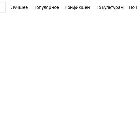
Лучшее
Популярное
Нонфикшен
По культурам
По 