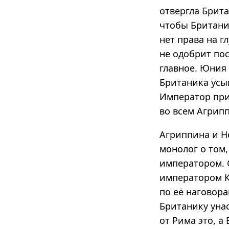
отвергла Брита
чтобы Британик
нет права на г
не одобрит пос
главное. Юния 
Британика усын
Император прих
во всем Агрипп
Агриппина и Н
монолог о том,
императором. О
императором К
по её наговора
Британику унас
от Рима это, а