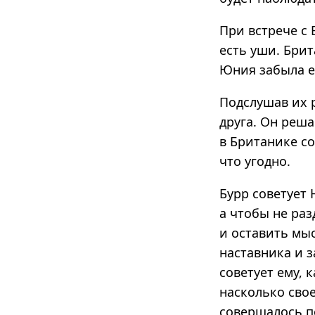
При встрече с
есть уши. Брит
Юния забыла е
Подслушав их 
друга. Он реш
в Британике со
что угодно.
Бурр советует 
а чтобы не ра
и оставить мыс
наставника и з
советует ему, 
насколько свое
совершалось по