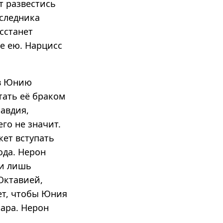
т развестись
аследника
сстанет
ые ею. Нарцисс
ив Юнию
тать её браком
авдия,
го не значит.
жет вступать
ода. Нерон
ии лишь
Октавией,
ет, чтобы Юния
кара. Нерон