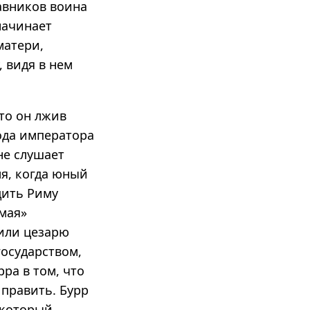
авников воина
начинает
матери,
 видя в нем
то он лжив
ода императора
не слушает
мя, когда юный
дить Риму
имая»
рили цезарю
государством,
ра в том, что
 править. Бурр
 который