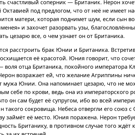
сть счастливый соперник — Британик. Нерон хоче
 Октавией под предлогом, что от неё не имеет н
оится матери, которая поднимет шум, если сын во
именея» и захочет разорвать узы, благословлённ
ть цезарю все, о чем узнает он от Британика.
тся расстроить брак Юнии и Британика. Встрет
восхищается её красотой. Юния говорит, что соче
— воля отца Британика, покойного императора Кл
Нерон возражает ей, что желание Агриппины ниче
т мужа Юнии. Она напоминает цезарю, что не мо
ным себе по крови, ведь она из императорского р
что он сам будет её супругом, ибо во всей импер
н такого сокровища. Небеса отвергли его союз с 
ву займёт её место. Юния поражена. Нерон требу
ность Британику, в противном случае того ждёт 
ь за их встречей.