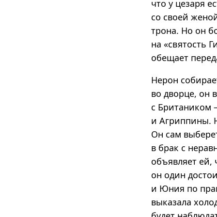
что у цезаря е
со своей женой
трона. Но он б
на «святость Г
обещает переда
Нерон собирае
во дворце, он 
с Британиком 
и Агриппины. 
Он сам выбере
в брак с нерав
объявляет ей, 
он один достои
и Юния по пра
выказала холод
будет наблюдат