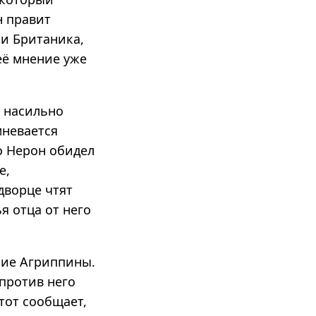
н правит
 и Британика,
её мнение уже
 насильно
мневается
то Нерон обидел
е,
дворце чтят
ья отца от него
ние Агриппины.
против него
тот сообщает,