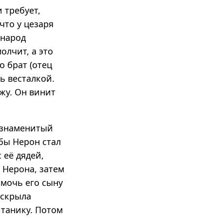
 требует,
что у цезаря
 народ
олчит, а это
о брат (отец
ь весталкой.
жу. Он винит
 знаменитый
обы Нерон стал
 её дядей,
 Нерона, затем
омочь его сыну
 скрыла
итанику. Потом