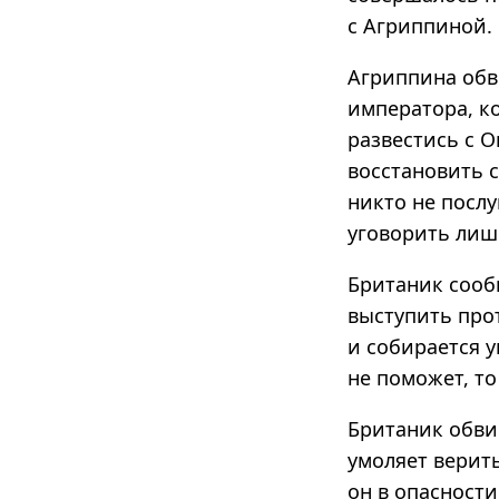
с Агриппиной.
Агриппина обви
императора, ко
развестись с 
восстановить с
никто не послу
уговорить лиш
Британик сообщ
выступить про
и собирается у
не поможет, то
Британик обви
умоляет верить
он в опасност