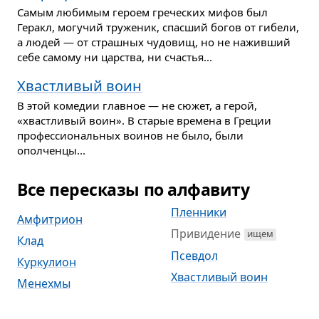
Самым любимым героем греческих мифов был
Геракл, могучий труженик, спасший богов от гибели,
а людей — от страшных чудовищ, но не наживший
себе самому ни царства, ни счастья...
Хвастливый воин
В этой комедии главное — не сюжет, а герой,
«хвастливый воин». В старые времена в Греции
профессиональных воинов не было, были
ополченцы...
Все пересказы по алфавиту
Пленники
Амфитрион
Привидение
ищем
Клад
Псевдол
Куркулион
Хвастливый воин
Менехмы