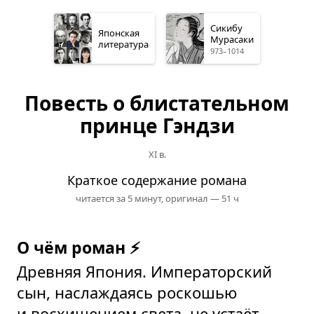
Сикибу
Японская
Мурасаки
литература
973–1014
Повесть о блистательном
принце Гэндзи
XI в.
Краткое содержание романа
читается за 5 минут,
оригинал — 51 ч
О чём роман ⚡
Древняя Япония. Императорский
сын, наслаждаясь роскошью
и восхищением света, не устаёт