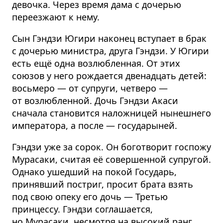
девочка. Через время дама с дочерью
переезжают к нему.
Сын Гэндзи Югири наконец вступает в брак
с дочерью министра, друга Гэндзи. У Югири
есть ещё одна возлюбленная. От этих
союзов у него рождается двенадцать детей:
восьмеро — от супруги, четверо —
от возлюбленной. Дочь Гэндзи Акаси
сначала становится наложницей нынешнего
императора, а после — государыней.
Гэндзи уже за сорок. Он боготворит госпожу
Мурасаки, считая её совершенной супругой.
Однако ушедший на покой Государь,
принявший постриг, просит брата взять
под свою опеку его дочь — Третью
принцессу. Гэндзи соглашается,
но Мурасаки, несмотря на высокий ранг