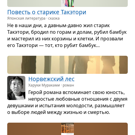
Повесть о ста­рике Такэтори
Японская литература · сказка
Не в наши дни, а дав­ным-давно жил ста­рик
Такэтори, бро­дил по горам и долам, рубил бам­бук
и масте­рил из них кор­зины и клетки. И про­звали
его Такэтори — тот, кто рубит бам­бук...
Нор­веж­ский лес
Харуки Мураками · роман
Герой романа вспо­ми­нает свою юность,
непро­стые любов­ные отно­ше­ния с двумя
девуш­ками и испы­та­ния моло­до­сти, раз­мыш­ляет
о выборе людей между жиз­нью и смер­тью.