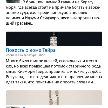
В боль­шой шум­ной гавани на берегу
моря, где все­гда стоят на при­чале бога­тые заоке­
ан­ские суда, жил среди вино­ку­ров чело­век
по имени Идзуми Сэйдзюро, весе­лый про­цве­та­ю­
щий кра­са­вец, ...
Повесть о доме Тайра
Японская литература · эпос
Много было в мире кня­зей, все­силь­ных и жесто­
ких, но всех пре­взошёл пото­мок ста­рин­ного рода
князь Киёмори Тайра, пра­ви­тель-инок из усадьбы
Року­хара, — о его дея­ниях, о его прав­ле­нии молва
идёт такая, что поис­тине не опи­сать сло­вами...