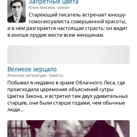
Запрет­ные цвета
Юкио Мисима · роман
Ста­ре­ю­щий писа­тель встре­чает юношу-
гомо­сек­­су­а­ли­ста совер­шен­ной кра­соты,
и в нём раз­го­ра­ется насто­я­щая страсть: он видит
в юноше ору­дие мести всем жен­щи­нам.
Вели­кое зер­цало
Японская литература · повесть
Побы­вал я недавно в храме Облач­ного Леса, где
про­ис­хо­дила цере­мо­ния объ­яс­не­ний сутры
Цветка Закона, и встре­тил там двух уди­ви­тель­ных
стар­цев, они были старше годами, чем обыч­ные
люди...