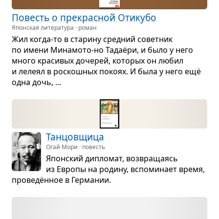
Повесть о пре­крас­ной Оти­кубо
Японская литература · роман
Жил когда-то в ста­рину сред­ний совет­ник
по имени Мина­мото-но Тадаёри, и было у него
много кра­си­вых доче­рей, кото­рых он любил
и лелеял в рос­кош­ных покоях. И была у него ещё
одна дочь, ...
Тан­цов­щица
Огай Мори · повесть
Япон­ский дипло­мат, воз­вра­ща­ясь
из Европы на родину, вспо­ми­нает время,
про­ведён­ное в Гер­ма­нии.