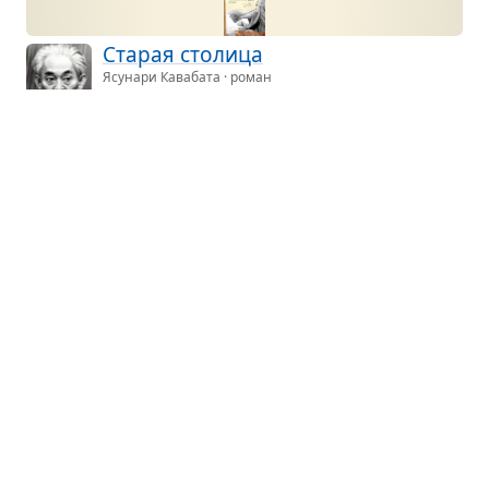
Ста­рая сто­лица
Ясунари Кавабата · роман
Приём­ная дочь опто­вого тор­говца гото­
вой оде­ждой Таки­тиро Сада заме­чает,
что на ста­ром клёне, рас­ту­щем около их дома,
рас­пу­сти­лись два кустика фиа­лок — они рас­тут
в двух малень­ких впа­дин­ках на стволе ста­рого
клёна и цве­тут каж­дую весну, сколько Тиэко себя
помнит...
Ян Гуйфэй
Лэ Ши · новелла
Девочка по имени Ян рано оси­ро­тела. Цар­ству­ю­
щий импе­ра­тор Сюаньц­зун почтил ее своей бла­
го­склон­но­стью, воз­вёл в зва­ние «гуйфэй» («дра­го­