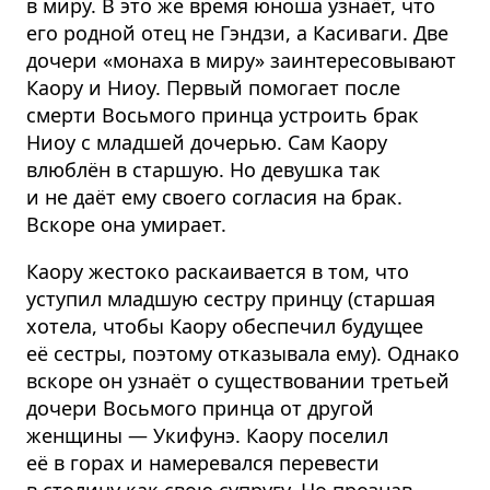
в миру. В это же время юноша узнаёт, что
его родной отец не Гэндзи, а Касиваги. Две
дочери «монаха в миру» заинтере­совывают
Каору и Ниоу. Первый помогает после
смерти Восьмого принца устроить брак
Ниоу с младшей дочерью. Сам Каору
влюблён в старшую. Но девушка так
и не даёт ему своего согласия на брак.
Вскоре она умирает.
Каору жестоко раскаивается в том, что
уступил младшую сестру принцу (старшая
хотела, чтобы Каору обеспечил будущее
её сестры, поэтому отказывала ему). Однако
вскоре он узнаёт о существовании третьей
дочери Восьмого принца от другой
женщины — Укифунэ. Каору поселил
её в горах и намеревался перевести