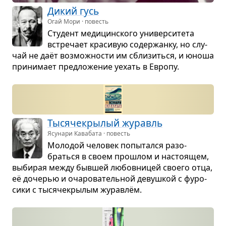
Дикий гусь
Огай Мори · повесть
Сту­дент меди­цин­ского уни­вер­си­тета
встре­чает кра­си­вую содер­жанку, но слу­
чай не даёт воз­мож­но­сти им сбли­зиться, и юноша
при­ни­мает пред­ло­же­ние уехать в Европу.
Тыся­че­кры­лый журавль
Ясунари Кавабата · повесть
Моло­дой чело­век попы­тался разо­
браться в своем про­шлом и насто­я­щем,
выби­рая между быв­шей любов­ни­цей сво­его отца,
её доче­рью и оча­ро­ва­тель­ной девуш­кой с фуро­
сики с тыся­че­кры­лым жура­влём.