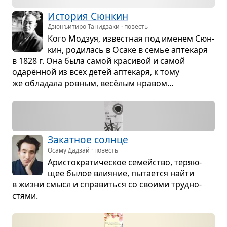
Исто­рия Сюн­кин
Дзюнъитиро Танидзаки · повесть
Кого Мод­зуя, извест­ная под име­нем Сюн­
кин, роди­лась в Осаке в семье апте­каря
в 1828 г. Она была самой кра­си­вой и самой
одарён­ной из всех детей апте­каря, к тому
же обла­дала ров­ным, весёлым нра­вом...
Закат­ное солнце
Осаму Дадзай · повесть
Ари­сто­кра­ти­че­ское семейство, теря­ю­
щее былое вли­я­ние, пыта­ется найти
в жизни смысл и спра­виться со сво­ими труд­но­
стями.