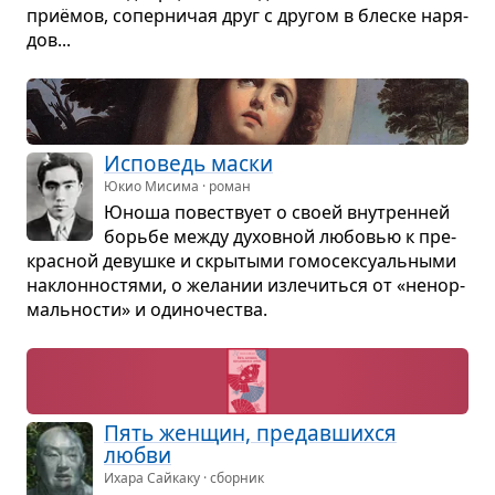
приёмов, сопер­ни­чая друг с дру­гом в блеске наря­
дов...
Испо­ведь маски
Юкио Мисима · роман
Юноша повест­вует о своей вну­трен­ней
борьбе между духов­ной любо­вью к пре­
крас­ной девушке и скры­тыми гомо­сек­­су­аль­ными
наклон­но­стями, о жела­нии изле­читься от «ненор­
маль­но­сти» и оди­но­че­ства.
Пять жен­щин, пре­дав­шихся
любви
Ихара Сайкаку · сборник