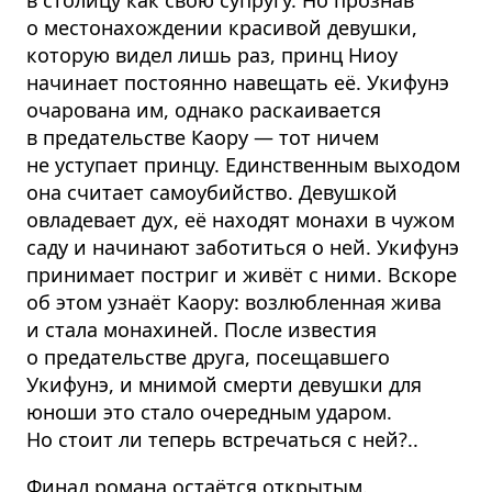
в столицу как свою супругу. Но прознав
о местона­хождении красивой девушки,
которую видел лишь раз, принц Ниоу
начинает постоянно навещать её. Укифунэ
очарована им, однако раскаивается
в предательстве Каору — тот ничем
не уступает принцу. Единственным выходом
она считает самоубийство. Девушкой
овладевает дух, её находят монахи в чужом
саду и начинают заботиться о ней. Укифунэ
принимает постриг и живёт с ними. Вскоре
об этом узнаёт Каору: возлюбленная жива
и стала монахиней. После известия
о предательстве друга, посещавшего
Укифунэ, и мнимой смерти девушки для
юноши это стало очередным ударом.
Но стоит ли теперь встречаться с ней?..
Финал романа остаётся открытым.