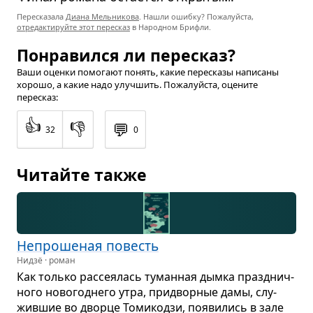
Пересказала
Диана Мельникова
. Нашли ошибку? Пожалуйста,
отредактируйте этот пересказ
в Народном Брифли.
Понравился ли пересказ?
Ваши оценки помогают понять, какие пересказы написаны
хорошо, а какие надо улучшить. Пожалуйста, оцените
пересказ:
👍
👎
💬
32
0
Читайте также
Непро­ше­ная повесть
Нидзё · роман
Как только рас­се­я­лась туман­ная дымка празд­нич­
ного ново­год­него утра, при­двор­ные дамы, слу­
жив­шие во дворце Томи­кодзи, появи­лись в зале