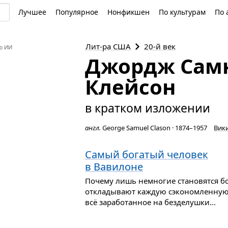
Лучшее
Популярное
Нонфикшен
По культурам
По 
Лит-ра
США
20-й век
ю ИИ
Джордж Сам
Клейсон
в кратком изложении
англ.
George Samuel Clason
·
1874–1957
Вик
Самый богатый человек
в Вавилоне
Почему лишь немногие становятся б
откладывают каждую сэкономленную к
всё заработанное на безделушки...