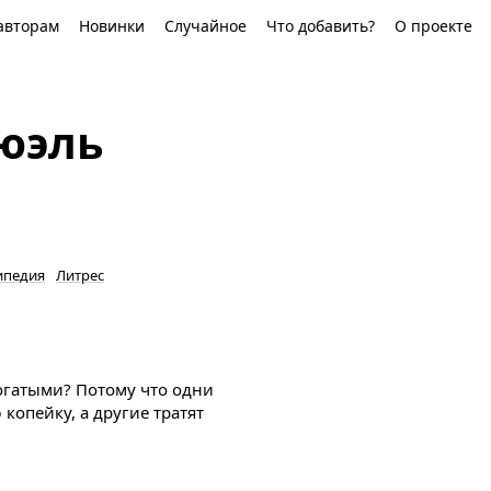
авторам
Новинки
Случайное
Что добавить?
О проекте
юэль
ипедия
Литрес
огатыми? Потому что одни
опейку, а другие тратят