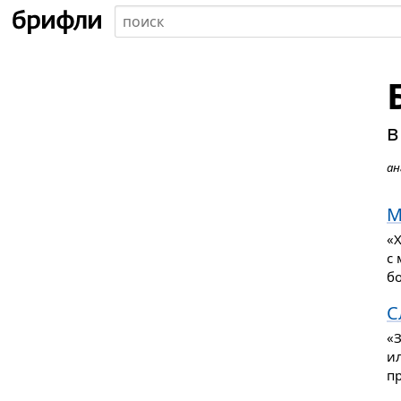
в
ан
М
«
с 
бо
С
«
ил
п