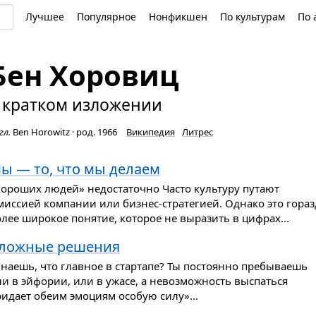
Лучшее
Популярное
Нонфикшен
По культурам
По 
Бен Хоровиц
 кратком изложении
гл.
Ben Horowitz
·
род. 1966
Википедия
Литрес
ы — то, что мы делаем
Хороших людей» недостаточно Часто культуру путают
миссией компании или бизнес-стратегией. Однако это гораз
лее широкое понятие, которое не выразить в цифрах...
ложные решения
Знаешь, что главное в стартапе? Ты постоянно пребываешь
и в эйфории, или в ужасе, а невозможность выспаться
ридает обеим эмоциям особую силу»...