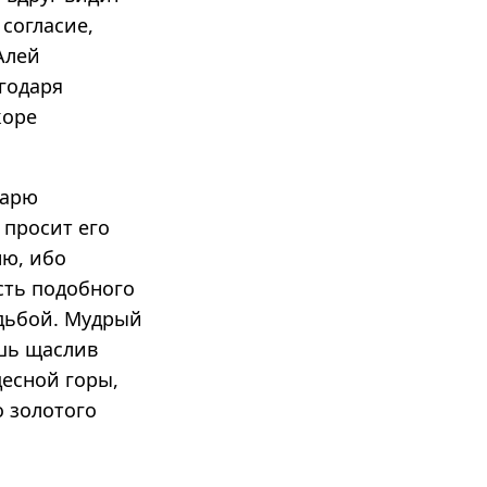
 согласие,
Алей
агодаря
коре
царю
 просит его
ню, ибо
сть подобного
удьбой. Мудрый
ешь щаслив
десной горы,
о золотого