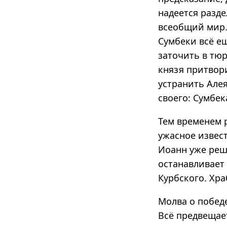
надеется разд
всеобщий мир.
Сумбеки всё е
заточить в тю
князя притвор
устранить Алея
своего: Сумбек
Тем временем 
ужасное извес
Иоанн уже реш
останавливает 
Курбского. Хр
Молва о победе
Всё предвещае