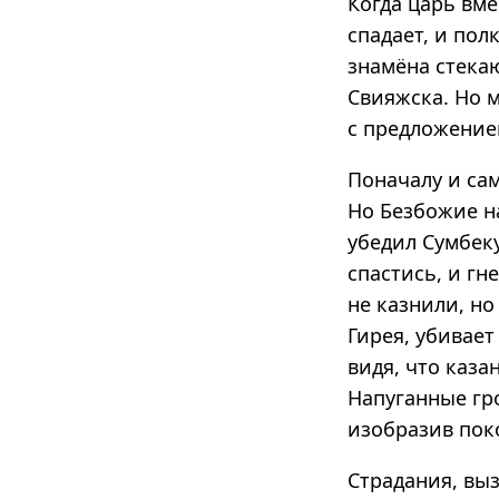
Когда царь вме
спадает, и пол
знамёна стекаю
Свияжска. Но 
с предложение
Поначалу и са
Но Безбожие на
убедил Сумбеку
спастись, и гн
не казнили, но
Гирея, убивает
видя, что каза
Напуганные гр
изобразив поко
Страдания, вы