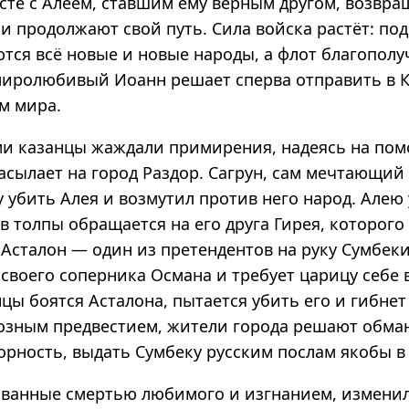
сте с Алеем, ставшим ему верным другом, возвра
ки продолжают свой путь. Сила войска растёт: по
тся всё новые и новые народы, а флот благополу
миролюбивый Иоанн решает сперва отправить в К
м мира.
ми казанцы жаждали примирения, надеясь на пом
сылает на город Раздор. Сагрун, сам мечтающий 
 убить Алея и возмутил против него народ. Алею 
ев толпы обращается на его друга Гирея, которого
 Асталон — один из претендентов на руку Сумбек
 своего соперника Османа и требует царицу себе 
нцы боятся Асталона, пытается убить его и гибнет
озным предвестием, жители города решают обман
рность, выдать Сумбеку русским послам якобы в 
званные смертью любимого и изгнанием, измен