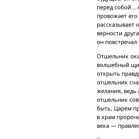
перед собой...
провожает его
рассказывает о
верности друга
он повстречал 
Отшельник ока
волшебный щит
открыть правду
отшельник сча
желания, ведь
отшельник сов
быть, Царём п
в храм пророче
века — правлен