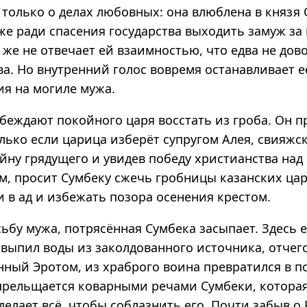
 только о делах любовных: она влюблена в князя
же ради спасения государства выходить замуж за
 же не отвечает ей взаимностью, что едва не дов
а. Но внутренний голос вовремя останавливает её
ия на могиле мужа.
беждают покойного царя восстать из гроба. Он п
лько если царица изберёт супругом Алея, свияжск
йну грядущего и увидев победу христианства над
м, просит Сумбеку сжечь гробницы казанских цар
 в ад и избежать позора осенения крестом.
бу мужа, потрясённая Сумбека засыпает. Здесь е
 выпил воды из заколдованного источника, отчег
нный Эротом, из храброго воина превратился в п
прельщается коварными речами Сумбеки, которая
делает всё, чтобы соблазнить его. Почти забыв о