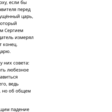
рху, если бы
авителя перед
мущённый царь,
 который
ым Сергием
датель измерял
т конец.
царю.
у них совета:
ать любезное
равиться
го, ведь
, но об общем
ющим падение