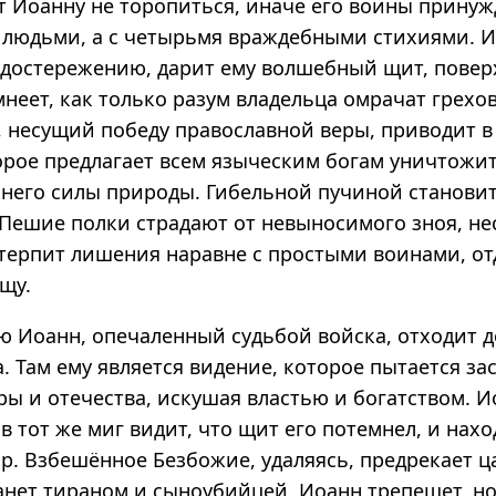
т Иоанну не торопиться, иначе его воины принуж
с людьми, а с четырьмя враждебными стихиями. И 
едостережению, дарит ему волшебный щит, повер
мнеет, как только разум владельца омрачат грех
, несущий победу православной веры, приводит в
орое предлагает всем языческим богам уничтожи
 него силы природы. Гибельной пучиной становит
 Пешие полки страдают от невыносимого зноя, не
 терпит лишения наравне с простыми воинами, о
щу.
 Иоанн, опечаленный судьбой войска, отходит 
а. Там ему является видение, которое пытается за
ры и отечества, искушая властью и богатством. 
 в тот же миг видит, что щит его потемнел, и нахо
ор. Взбешённое Безбожие, удаляясь, предрекает 
анет тираном и сыноубийцей. Иоанн трепещет, но