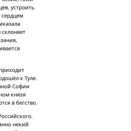
цев, устроить
д сердцем
риказала
 склоняет
зания,
бивается
 приходит
одошёл к Туле.
енной Софии
аном князя
тся в бегство.
Российского.
анно некий