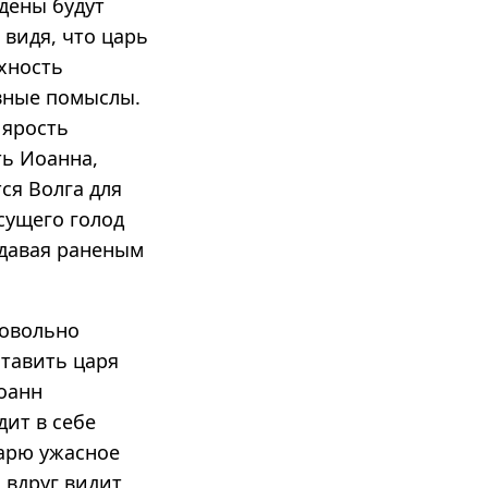
дены будут
видя, что царь
хность
овные помыслы.
 ярость
ть Иоанна,
ся Волга для
сущего голод
тдавая раненым
довольно
ставить царя
Иоанн
дит в себе
царю ужасное
 вдруг видит