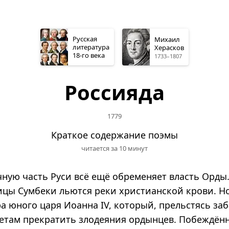
Русская
Михаил
литература
Херасков
18-го
века
1733–1807
Россияда
1779
Краткое содержание поэмы
читается за 10 минут
очную часть Руси всё ещё обременяет власть Орды
ицы Сумбеки льются реки христианской крови. Но
а юного царя Иоанна IV, который, прельстясь за
ветам прекратить злодеяния ордынцев. Побеждён