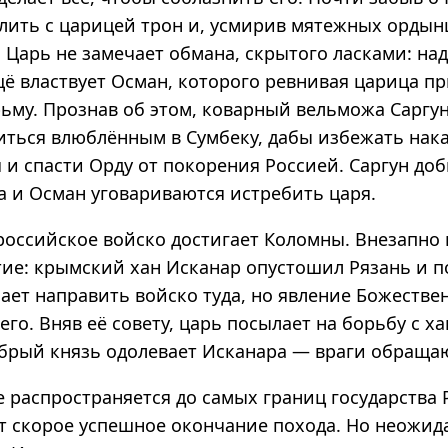
елить с царицей трон и, усмирив мятежных ордын
 Царь не замечает обмана, скрытого ласками: на
щё властвует Осман, которого ревнивая царица п
рьму. Прознав об этом, коварный вельможа Саргун
иться влюблённым в Сумбеку, дабы избежать нака
 и спасти Орду от покорения Россией. Саргун до
а и Осман уговариваются истребить царя.
российское войско достигает Коломны. Внезапно
тие: крымский хан Исканар опустошил Рязань и п
ает направить войско туда, но явление Божеств
его. Вняв её совету, царь посылает на борьбу с х
абрый князь одолевает Исканара — враги обращаю
 распространяется до самых границ государства 
т скорое успешное окончание похода. Но неожид