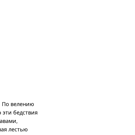
. По велению
 эти бедствия
бавами,
ная лестью