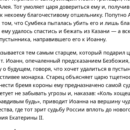
 Алея. Тот умоляет царя довериться ему и, получив
 к некоему благочестивому отшельнику. Попутно 
 том, что Сумбека пыталась убить его и лишь бл
 ему удалось спастись и бежать из Казани — а вс
пустынника, направившего его к Иоанну.
зывается тем самым старцем, который подарил 
. Иоанн, опечаленный предсказанием Безбожия,
 о будущем, говоря, что хочет удалиться в пусты
стливее монарха. Старец объясняет царю тщетно
 нести бремя короны ему предназначено самой с
етует не забывать угрозы и, наказав: «Коль хощ
равдивым будь», приводит Иоанна на вершину чу
ства, где тот зрит судьбу России вплоть до новог
ия Екатерины II.