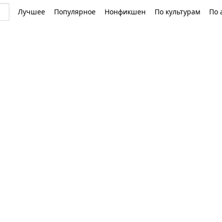
Лучшее
Популярное
Нонфикшен
По культурам
По 