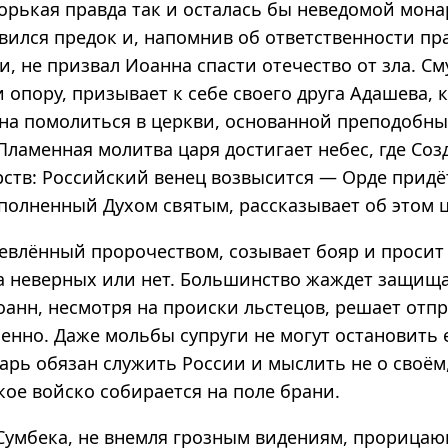
орькая правда так и осталась бы неведомой мона
явился предок и, напомнив об ответственности пр
, не призвал Иоанна спасти отечество от зла. С
 опору, призывает к себе своего друга Адашева,
на помолиться в церкви, основанной преподобн
ламенная молитва царя достигает небес, где Соз
рств: Российский венец возвысится — Орде придё
полненный Духом святым, рассказывает об этом 
евлённый пророчеством, созывает бояр и просит 
а неверных или нет. Большинство жаждет защищ
оанн, несмотря на происки льстецов, решает отп
енно. Даже мольбы супруги не могут остановить е
арь обязан служить России и мыслить не о своём
кое войско собирается на поле брани.
Сумбека, не внемля грозным видениям, прорица