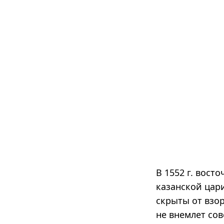
В 1552 г. вост
казанской цар
скрыты от взор
не внемлет со