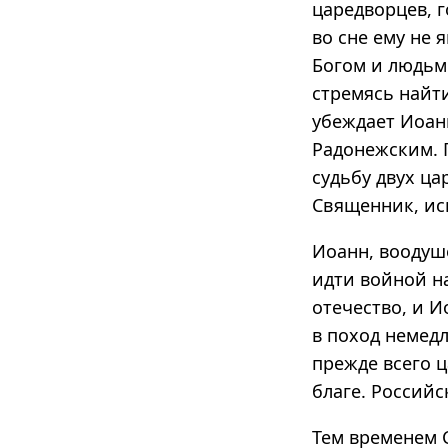
царедворцев, г
во сне ему не 
Богом и людьми
стремясь найти
убеждает Иоан
Радонежским. П
судьбу двух ца
Священник, ис
Иоанн, воодуш
идти войной н
отечество, и И
в поход немедл
прежде всего ц
благе. Российс
Тем временем 