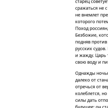
старец советуе
сражаться не 
не внемлет пр
которого поте
Поход россиян
Безбожие, кот
подняв против
русских судов.
и жажду. Царь
свою воду и пи
Однажды ночью
далеко от стан
отречься от ве
колеблется, но
силы дать отп
будущее: он ст