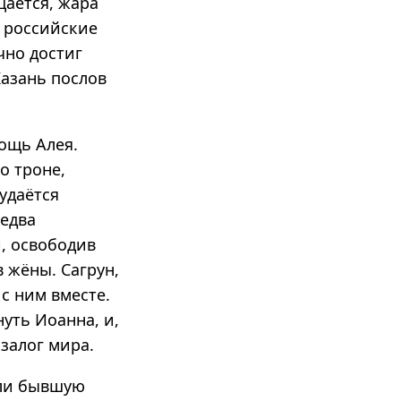
щается, жара
д российские
чно достиг
азань послов
ощь Алея.
о троне,
удаётся
 едва
и, освободив
в жёны. Сагрун,
 с ним вместе.
уть Иоанна, и,
залог мира.
или бывшую