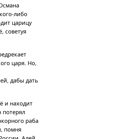
 Османа
 кого-либо
одит царицу
, советуя
редрекает
ого царя. Но,
ей, дабы дать
ё и находит
о потерял
окорного раба
, помня
 России, Алей