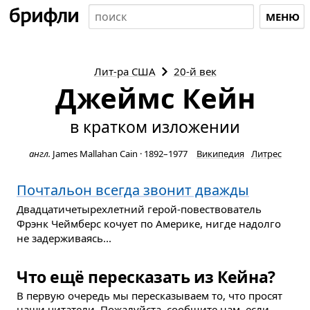
МЕНЮ
Лит-ра
США
20-й век
Джеймс Кейн
в кратком изложении
англ.
James Mallahan Cain
·
1892–1977
Википедия
Литрес
Почтальон всегда звонит дважды
Двадцатичетырехлетний герой-повествователь
Фрэнк Чеймберс кочует по Америке, нигде надолго
не задерживаясь...
Что ещё пересказать из Кейна?
В первую очередь мы пересказываем то, что просят
наши читатели. Пожалуйста, сообщите нам, если