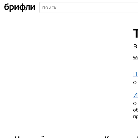
в
Wi
П
О
И
О 
о
пр