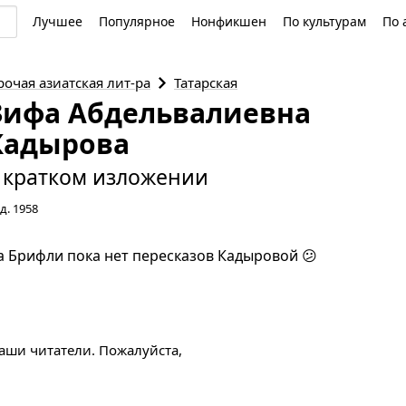
Лучшее
Популярное
Нонфикшен
По культурам
По 
рочая азиатская
лит-ра
Татарская
Зифа Абдельвалиевна
Кадырова
 кратком изложении
д. 1958
а Брифли пока нет пересказов Кадыровой 😕
наши читатели. Пожалуйста,