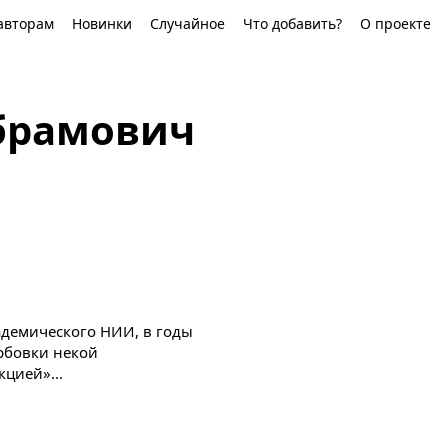
авторам
Новинки
Случайное
Что добавить?
О проекте
брамович
демического НИИ, в годы
рбовки некой
цией»...