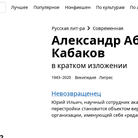
Лучшее
Популярное
Нонфикшен
По культурам
По 
Русская
лит-ра
Современная
Александр А
Кабаков
в кратком изложении
1943–2020
Википедия
Литрес
Невозвращенец
Юрий Ильич, научный сотрудник ака
перестройки становится объектом ве
организации, именующей себя «редак
?