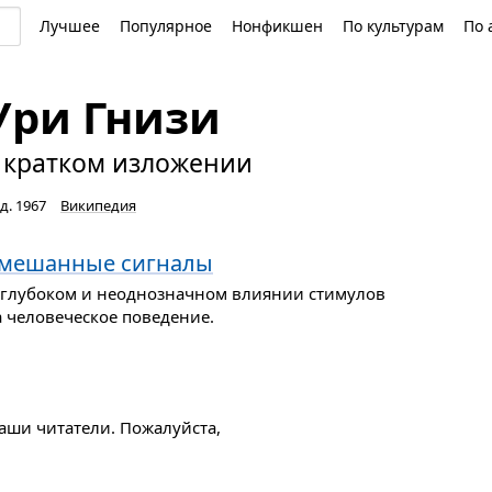
Лучшее
Популярное
Нонфикшен
По культурам
По 
Ури Гнизи
 кратком изложении
д. 1967
Википедия
мешанные сигналы
 глубоком и неоднозначном влиянии стимулов
а человеческое поведение.
наши читатели. Пожалуйста,