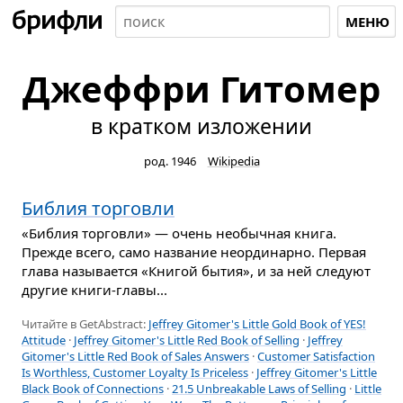
МЕНЮ
Джеффри Гитомер
в кратком изложении
род. 1946
Wikipedia
Библия торговли
«Библия торговли» — очень необычная книга.
Прежде всего, само название неординарно. Первая
глава называется «Книгой бытия», и за ней следуют
другие книги-главы...
Читайте в GetAbstract:
Jeffrey Gitomer's Little Gold Book of YES!
Attitude
·
Jeffrey Gitomer's Little Red Book of Selling
·
Jeffrey
Gitomer's Little Red Book of Sales Answers
·
Customer Satisfaction
Is Worthless, Customer Loyalty Is Priceless
·
Jeffrey Gitomer's Little
Black Book of Connections
·
21.5 Unbreakable Laws of Selling
·
Little