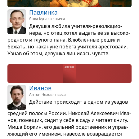
Пав­линка
Янка Купала · пьеса
Девушка любила учи­теля-рево­лю­ци­о­
нера, но отец хотел выдать её за высо­ко­
род­ного и глу­пого пана. Влю­блён­ные решили
бежать, но нака­нуне побега учи­теля аре­сто­вали.
Узнав об этом, девушка лиши­лась чувств.
Ива­нов
Антон Чехов · пьеса
Действие про­ис­хо­дит в одном из уез­дов
сред­ней полосы Рос­сии. Нико­лай Алек­се­е­вич Ива­
нов, поме­щик, сидит у себя в саду и читает книгу.
Миша Бор­кин, его даль­ний род­ствен­ник и управ­
ля­ю­щий его име­нием, наве­селе воз­вра­ща­ется