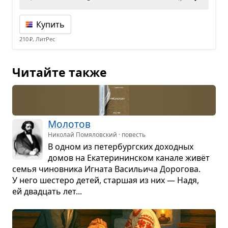
Купить
210 ₽, ЛитРес
Читайте также
Моло­тов
Николай Помяловский · повесть
В одном из петер­бург­ских доход­ных
домов на Ека­те­ри­нин­ском канале живёт
семья чинов­ника Игната Васи­льича Доро­гова.
У него шестеро детей, стар­шая из них — Надя,
ей два­дцать лет...