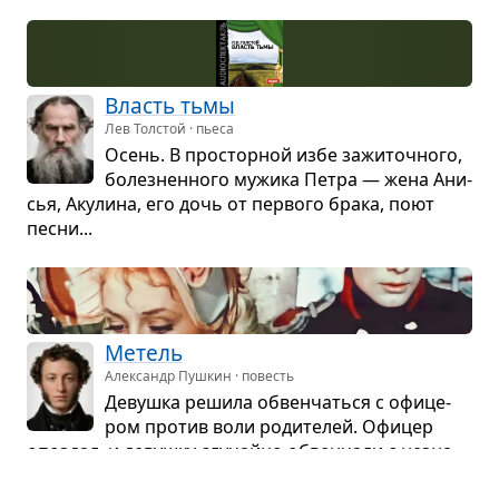
Власть тьмы
Лев Толстой · пьеса
Осень. В про­стор­ной избе зажи­точ­ного,
болез­нен­ного мужика Петра — жена Ани­
сья, Аку­лина, его дочь от пер­вого брака, поют
песни...
Метель
Александр Пушкин · повесть
Девушка решила обвен­чаться с офи­це­
ром про­тив воли роди­те­лей. Офи­цер
опоз­дал, и девушку слу­чайно обвен­чали с незна­
ком­цем. Когда офи­цер погиб на войне, девушка