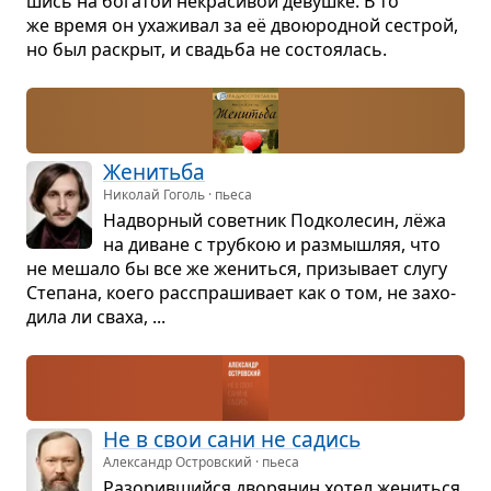
шись на бога­той некра­си­вой девушке. В то
же время он уха­жи­вал за её дво­ю­род­ной сестрой,
но был рас­крыт, и сва­дьба не состо­я­лась.
Женитьба
Николай Гоголь · пьеса
Надвор­ный совет­ник Под­ко­ле­син, лёжа
на диване с труб­кою и раз­мыш­ляя, что
не мешало бы все же жениться, при­зы­вает слугу
Сте­пана, коего рас­спра­ши­вает как о том, не захо­
дила ли сваха, ...
Не в свои сани не садись
Александр Островский · пьеса
Разо­рив­шийся дво­ря­нин хотел жениться