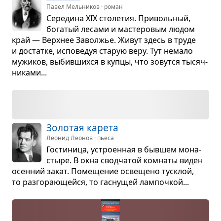
Павел Мельников · роман
Сере­дина XIX сто­ле­тия. При­воль­ный,
бога­тый лесами и масте­ро­вым людом
край — Верх­нее Заволжье. Живут здесь в труде
и достатке, испо­ве­дуя ста­рую веру. Тут немало
мужи­ков, выбив­шихся в купцы, что зовутся тысяч­
ни­ками...
Золо­тая карета
Леонид Леонов · пьеса
Гости­ница, устро­ен­ная в быв­шем мона­
стыре. В окна свод­ча­той ком­наты виден
осен­ний закат. Поме­ще­ние осве­щено тус­клой,
то раз­го­ра­ю­щейся, то гас­ну­щей лам­поч­кой...