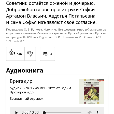
Советник остаётся с женой и дочерью.
Добролюбов вновь просит руки Софьи.
Артамон Власьич, Авдотья Потапьевна
и сама Софья изъявляют своё согласие.
Пересказала
О. В. Буткова
. Источник: Все шедевры мировой литературы
в кратком изложении. Сюжеты и характеры. Русский фольклор. Русская
литература
XI−XVII вв. /
Ред. и сост.
В. И. Новиков. —
М. : Олимп : ACT,
1998. — 608 с.
👍
👎
💬
646
4
Аудиокнига
Бри­га­дир
Аудиокнига. 1 ч 45 мин. Читают Вадим
Прохоров и др.
Бесплатный отрывок: