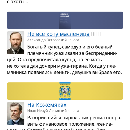
с охоты...
Не всё коту мас­ле­ница
👰🏻‍♀️
Александр Островский · пьеса
Бога­тый купец-само­дур и его бед­ный
пле­мян­ник уха­жи­вали за бес­при­дан­ни­
цей. Она пред­по­чи­тала купца, но её мать
не хотела для дочери мужа-тирана. Когда у пле­
мян­ника появи­лись деньги, девушка выбрала его.
На Коже­мя­ках
Иван Нечуй-Левицкий · пьеса
Разо­рив­шийся цирюль­ник решил попра­
вить финан­со­вое поло­же­ние, женив­