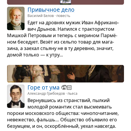
При­выч­ное дело
Василий Белов · повесть
Едет на дров­нях мужик Иван Афри­ка­но­
вич Дры­нов. Напился с трак­то­ри­стом
Миш­кой Пет­ро­вым и теперь с мери­ном Пар­мё­
ном бесе­дует. Везёт из сельпо товар для мага­
зина, а заехал спьяну не в ту деревню, зна­чит,
домой только — к утру...
Горе от ума
🤦🏻
Александр Грибоедов · пьеса
Вер­нув­шись из стран­ствий, пыл­кий
моло­дой роман­тик стал высме­и­вать
пороки москов­ского обще­ства: чино­по­чи­та­ние,
неве­же­ство, фаль­шь… Обще­ство объ­явило его
без­ум­цем, и он, оскорб­лён­ный, уехал навсе­гда.