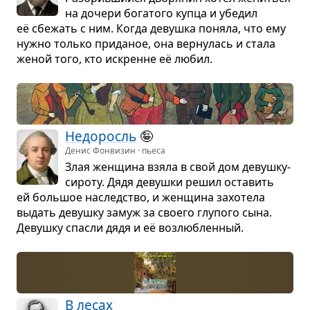
на дочери бога­того купца и убе­дил
её сбе­жать с ним. Когда девушка поняла, что ему
нужно только при­да­ное, она вер­ну­лась и стала
женой того, кто искренне её любил.
Недо­росль
🤪
Денис Фонвизин · пьеса
Злая жен­щина взяла в свой дом девушку-
сироту. Дядя девушки решил оста­вить
ей боль­шое наслед­ство, и жен­щина захо­тела
выдать девушку замуж за сво­его глу­пого сына.
Девушку спа­сли дядя и её воз­люб­лен­ный.
В лесах