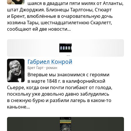
ша­яся в два­дцати пяти милях от Атланты,
штат Джор­джия. Близ­нецы Тар­л­тоны, Стю­арт
и Брент, влю­блён­ные в оча­ро­ва­тель­ную дочь
хозя­ина Тары, шест­на­дца­ти­лет­нюю Скар­летт,
сооб­щают ей две ново­сти...
Габриел Конрой
Брет Гарт · роман
Впер­вые мы зна­ко­мимся с геро­ями
в марте 1848 г. в кали­фор­нийской
Сьерре, когда они почти поги­бают от голода,
поскольку уже довольно давно заблу­ди­лись
в снеж­ную бурю и раз­били лагерь в каком-то
каньоне...