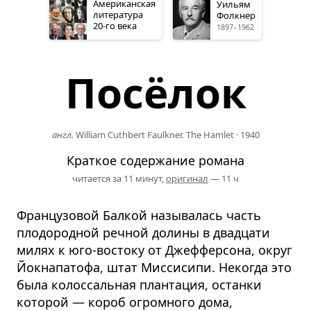
Американская
Уильям
литература
Фолкнер
20-го
века
1897–1962
Посёлок
англ.
William Cuthbert Faulkner. The Hamlet
·
1940
Краткое содержание романа
читается за 11 минут,
оригинал
— 11 ч
Французовой Балкой называлась часть
плодородной речной долины в двадцати
милях к юго-востоку от Джефферсона, округ
Йокнапатофа, штат Миссисипи. Некогда это
была колоссальная плантация, останки
которой — короб огромного дома,