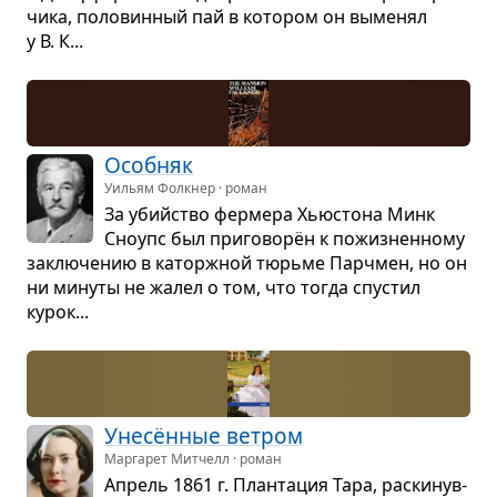
чика, поло­вин­ный пай в кото­ром он выме­нял
у В. К...
Особ­няк
Уильям Фолкнер · роман
За убийство фер­мера Хью­стона Минк
Сно­упс был при­го­ворён к пожиз­нен­ному
заклю­че­нию в каторж­ной тюрьме Парч­мен, но он
ни минуты не жалел о том, что тогда спу­стил
курок...
Унесён­ные вет­ром
Маргарет Митчелл · роман
Апрель 1861 г. План­та­ция Тара, рас­ки­нув­