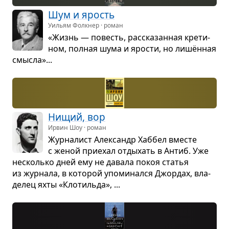
Шум и ярость
Уильям Фолкнер · роман
«Жизнь — повесть, рас­ска­зан­ная кре­ти­
ном, пол­ная шума и яро­сти, но лишён­ная
смысла»...
Нищий, вор
Ирвин Шоу · роман
Жур­на­лист Алек­сандр Хаб­бел вме­сте
с женой при­е­хал отды­хать в Антиб. Уже
несколько дней ему не давала покоя ста­тья
из жур­нала, в кото­рой упо­ми­нался Джор­дах, вла­
де­лец яхты «Кло­тильда», ...