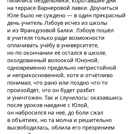
пялились бездельники, коротавшие дни
на террасе Варнеровой лавки. Доучиться
Юле было не суждено — в один прекрасный
день учитель Лэбоув исчез из школы
и из Французовой Балки. Лэбоув пошёл
в учителя только ради возможности
оплачивать учёбу в университете,
но по окончании её остался в школе,
околдованный волоокой Юноной,
одновременно предельно непристойной
и неприкосновенной, хотя и отчётливо
понимал, что рано или поздно что-то
произойдёт, что он будет разбит
и уничтожен. Так и случилось: оказавшись
после уроков наедине с Юлой,
он набросился на неё, до боли сжал
в объятиях, но та молча и решительно
высвободилась, облила его презрением