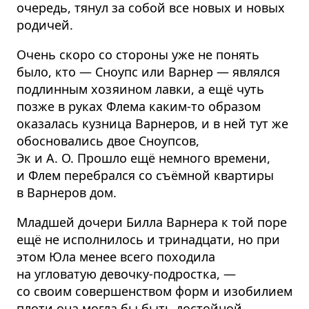
очередь, тянул за собой все новых и новых
родичей.
Очень скоро со стороны уже не понять
было, кто — Сноупс или Варнер — являлся
подлинным хозяином лавки, а ещё чуть
позже в руках Флема каким-то образом
оказалась кузница Варнеров, и в ней тут же
обосновались двое Сноупсов,
Эк и А. О. Прошло ещё немного времени,
и Флем перебрался со съёмной квартиры
в Варнеров дом.
Младшей дочери Билла Варнера к той поре
ещё не исполнилось и тринадцати, но при
этом Юла менее всего походила
на угловатую девочку-подростка, —
со своим совершенством форм и изобилием
плоти она могла бы быть достойной