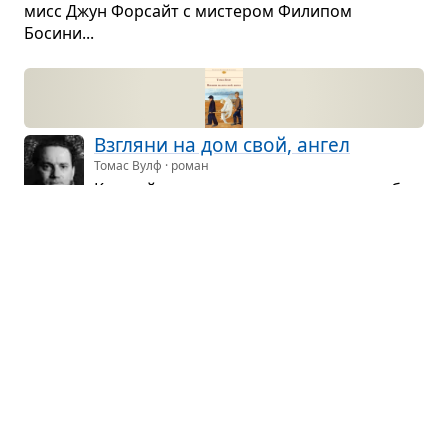
мисс Джун Фор­сайт с мисте­ром Фили­пом
Босини...
Взгляни на дом свой, ангел
Томас Вулф · роман
Каж­дый из живу­щих на земле — итог бес­
чис­лен­ных сло­же­ний: четыре тысячи лет
назад на Крите могла начаться любовь, кото­рая
закон­чи­лась вчера в Техасе. Каж­дая жизнь — миг,
откры­тый в веч­ность, гово­рит Вулф...
Боль­шие наде­жды
Чарльз Диккенс · роман
В окрест­но­стях Роче­стера, ста­рин­ного