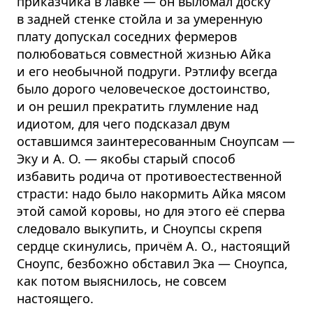
приказчика в лавке — он выломал доску
в задней стенке стойла и за умеренную
плату допускал соседних фермеров
полюбоваться совместной жизнью Айка
и его необычной подруги. Рэтлифу всегда
было дорого человеческое достоинство,
и он решил прекратить глумление над
идиотом, для чего подсказал двум
оставшимся заинтересованным Сноупсам —
Эку и А. О. — якобы старый способ
избавить родича от противоестественной
страсти: надо было накормить Айка мясом
этой самой коровы, но для этого её сперва
следовало выкупить, и Сноупсы скрепя
сердце скинулись, причём А. О., настоящий
Сноупс, безбожно обставил Эка — Сноупса,
как потом выяснилось, не совсем
настоящего.