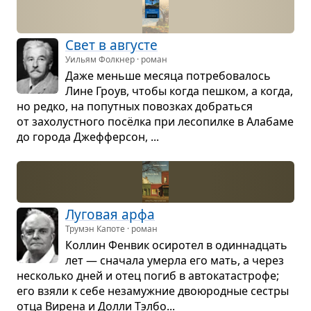
Свет в авгу­сте
Уильям Фолкнер · роман
Даже меньше месяца потре­бо­ва­лось
Лине Гроув, чтобы когда пеш­ком, а когда,
но редко, на попут­ных повоз­ках добраться
от захо­луст­ного посёлка при лесо­пилке в Ала­баме
до города Джеф­фер­сон, ...
Луго­вая арфа
Трумэн Капоте · роман
Кол­лин Фен­вик оси­ро­тел в один­на­дцать
лет — сна­чала умерла его мать, а через
несколько дней и отец погиб в авто­ка­та­строфе;
его взяли к себе неза­муж­ние дво­ю­род­ные сестры
отца Вирена и Долли Тэлбо...