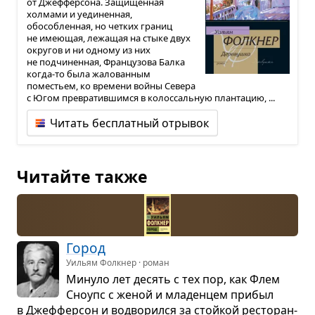
от Джефферсона. Защищенная
холмами и уединенная,
обособленная, но четких границ
не имеющая, лежащая на стыке двух
округов и ни одному из них
не подчиненная, Французова Балка
когда-то была жалованным
поместьем, ко времени войны Севера
с Югом превратившимся в колоссальную плантацию, ...
Читать бесплатный отрывок
Читайте также
Город
Уильям Фолкнер · роман
Минуло лет десять с тех пор, как Флем
Сно­упс с женой и мла­ден­цем при­был
в Джеф­фер­сон и водво­рился за стойкой ресто­ран­