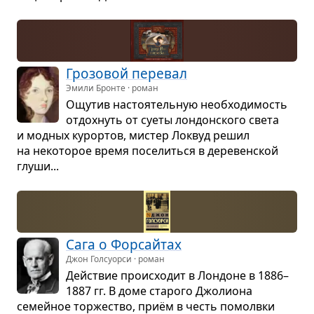
Гро­зо­вой пере­вал
Эмили Бронте · роман
Ощу­тив насто­я­тель­ную необ­хо­ди­мость
отдох­нуть от суеты лон­дон­ского света
и мод­ных курор­тов, мистер Лок­вуд решил
на неко­то­рое время посе­литься в дере­вен­ской
глуши...
Сага о Фор­сайтах
Джон Голсуорси · роман
Действие про­ис­хо­дит в Лон­доне в 1886–
1887 гг. В доме ста­рого Джо­ли­она
семейное тор­же­ство, приём в честь помолвки