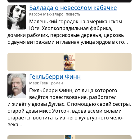
Бал­лада о невесёлом кабачке
Карсон Маккалерс · повесть
Малень­кий горо­док на аме­ри­кан­ском
Юге. Хлоп­ко­пря­диль­ная фабрика,
домики рабо­чих, пер­си­ко­вые дере­вья, цер­ковь
с двумя вит­ра­жами и глав­ная улица ярдов в сто...
Гекль­берри Финн
Марк Твен · роман
Гекль­берри Финн, от лица кото­рого
ведётся повест­во­ва­ние, раз­бо­га­тел
и живёт у вдовы Дуглас. С помо­щью своей сестры,
ста­рой девы мисс Уот­сон, вдова всеми силами
ста­ра­ется вос­пи­тать из него куль­тур­ного чело­
века...