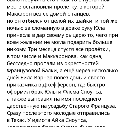
месте остановили пролётку, в которой
Маккэрон вёз её домой с танцев,
но он отбился от целой их шайки, и той же
ночью за сломанную в драке руку Юла
принесла в дар своему рыцарю то, чего при
всем желании не могла подарить больше
никому. Три месяца спустя все пролётки,
в том числе и Маккэронова, как одна,
бесследно пропали из окрестностей
Французовой Балки, а ещё через несколько
дней Билл Варнер повёз дочь и своего
приказчика в Джефферсон, где быстро
оформил брак Юлы и Флема Сноупса,
а также выправил на имя последнего
дарственную на усадьбу Старого Француза.
Сразу после этого молодые отправились
в Техас. У идиота Айка Сноупса,
двоюродного братца Флема, была своя