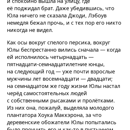
и спокойно вышла на улицу, где
её поджидал брат. Даже убедившись, что
Юла ничего не сказала Джоди, Лэбоув
немедля бежал прочь, и с тех пор его никто
никогда не видел.
Как осы вокруг спелого персика, вокруг
Юлы беспрестанно вились сначала — когда
ей исполнилось четырнадцать —
пятнадцати-семнадцатилетние юнцы,
на следующий год — уже почти взрослые
мужчины лет восемнадцати — двадцати;
на семнадцатом же году жизни Юлы настал
черёд самостоятельных людей
с собственными рысаками и пролётками.
Из них она, пожалуй, выделяла молодого
плантатора Хоука Маккэрона, за что
деревенские обожатели Юлы попытались
было проучить его и как-то в пустынном