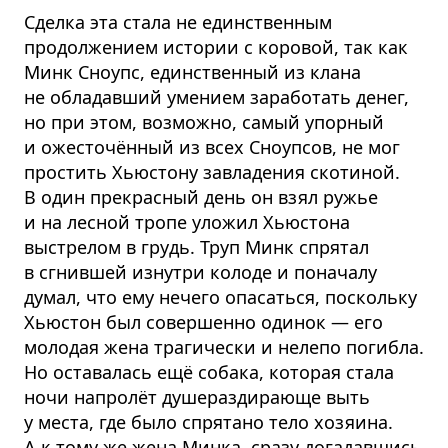
Сделка эта стала не единственным
продолжением истории с коровой, так как
Минк Сноупс, единственный из клана
не обладавший умением заработать денег,
но при этом, возможно, самый упорный
и ожесточённый из всех Сноупсов, не мог
простить Хьюстону завладения скотиной.
В один прекрасный день он взял ружье
и на лесной тропе уложил Хьюстона
выстрелом в грудь. Труп Минк спрятал
в сгнившей изнутри колоде и поначалу
думал, что ему нечего опасаться, поскольку
Хьюстон был совершенно одинок — его
молодая жена трагически и нелепо погибла.
Но оставалась ещё собака, которая стала
ночи напролёт душераздирающе выть
у места, где было спрятано тело хозяина.
А к тому же жена Минка, сразу догадавшись