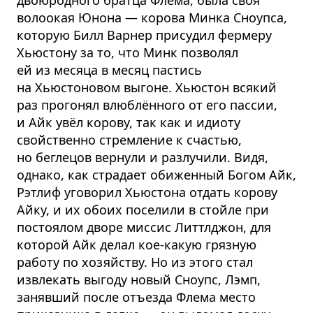
волоокая Юнона — корова Минка Сноупса,
которую Билл Варнер присудил фермеру
Хьюстону за то, что Минк позволял
ей из месяца в месяц пастись
на Хьюстоновом выгоне. Хьюстон всякий
раз прогонял влюблённого от его пассии,
и Айк увёл корову, так как и идиоту
свойственно стремление к счастью,
но беглецов вернули и разлучили. Видя,
однако, как страдает обиженный Богом Айк,
Рэтлиф уговорил Хьюстона отдать корову
Айку, и их обоих поселили в стойле при
постоялом дворе миссис Литтлджон, для
которой Айк делал кое-какую грязную
работу по хозяйству. Но из этого стал
извлекать выгоду новый Сноупс, Лэмп,
занявший после отъезда Флема место