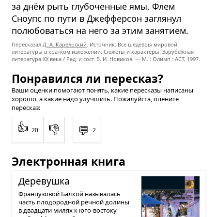
за днём рыть глубоченные ямы. Флем
Сноупс по пути в Джефферсон заглянул
полюбоваться на него за этим занятием.
Пересказал
Д. А. Карельский
. Источник: Все шедевры мировой
литературы в кратком изложении. Сюжеты и характеры. Зарубежная
литература XX века / Ред. и сост. В. И. Новиков. — М. : Олимп : ACT, 1997.
Понравился ли пересказ?
Ваши оценки помогают понять, какие пересказы написаны
хорошо, а какие надо улучшить. Пожалуйста, оцените
пересказ:
👍
👎
💬
20
2
Электронная книга
Дере­вушка
Французовой Балкой называлась
часть плодородной речной долины
в двадцати милях к юго-востоку