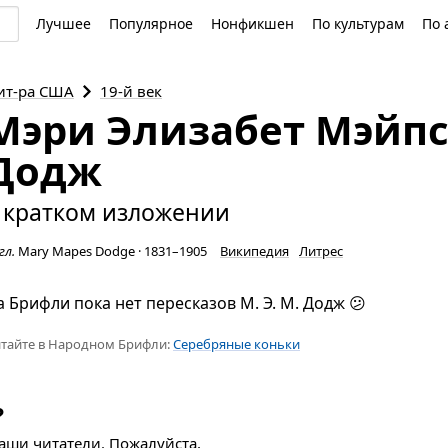
Лучшее
Популярное
Нонфикшен
По культурам
По 
ит-ра
США
19-й век
Мэри Элизабет Мэйп
Додж
 кратком изложении
гл.
Mary Mapes Dodge
·
1831–1905
Википедия
Литрес
а Брифли пока нет пересказов М. Э. М. Додж 😕
тайте в Народном Брифли:
Серебряные коньки
?
наши читатели. Пожалуйста,