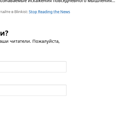
сознаваемые искажения повсе­дневного мышления...
тайте в Blinkist:
Stop Reading the News
ли?
наши читатели. Пожалуйста,