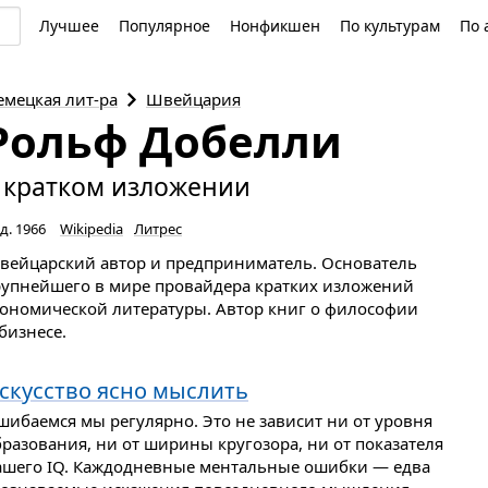
Лучшее
Популярное
Нонфикшен
По культурам
По 
емецкая
лит-ра
Швейцария
Рольф Добелли
 кратком изложении
д. 1966
Wikipedia
Литрес
вейцарский автор и предприниматель. Основатель
рупнейшего в мире провайдера кратких изложений
кономической литературы. Автор книг о философии
бизнесе.
скусство ясно мыслить
шибаемся мы регулярно. Это не зависит ни от уровня
разования, ни от ширины кругозора, ни от показателя
ашего IQ. Каждодневные ментальные ошибки — едва