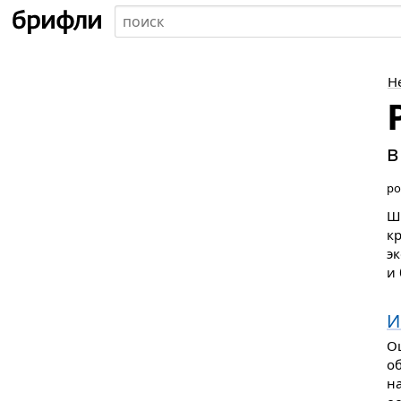
Н
в
ро
Ш
к
э
и 
И
О
об
н