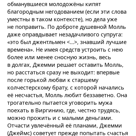
обманувшиеся молодожёны кипят
благородным негодованием (если эти слова
уместны в таком контексте), но дела уже
не поправить. По доброте душевной Молль
даже оправдывает незадачливого супруга:
«это был джентльмен
<…>
, знавший лучшие
времена». Не имея средств устроить с нею
более или менее сносную жизнь, весь
в долгах, Джемми решает оставить Молль,
но расстаться сразу не выходит: впервые
после горькой любви к старшему
колчестерскому брату, с которой начались
её несчастья, Молль любит беззаветно. Она
трогательно пытается уговорить мужа
поехать в Виргинию, где, честно трудясь,
можно прожить и с малыми деньгами.
Отчасти увлечённый её планами, Джемми
(Джеймс) советует прежде попытать счастья