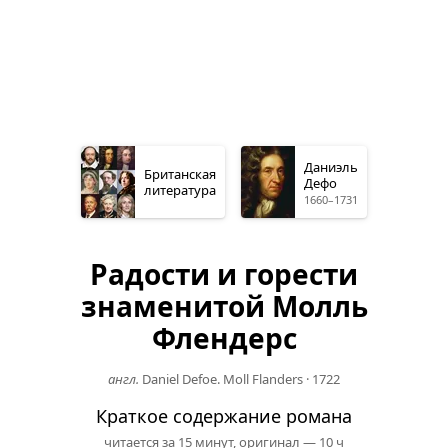
Даниэль
Британская
Дефо
литература
1660–1731
Радости и горести
знаменитой Молль
Флендерс
англ.
Daniel Defoe. Moll Flanders
·
1722
Краткое содержание романа
читается за 15 минут,
оригинал
— 10 ч