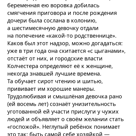
беременная ею воровка добилась
смягчения приговора и после рождения
дочери была сослана в колонию,
а шестимесячную девочку отдали
на попечение «какой-то родственнице».
Каков был этот надзор, можно догадаться:
уже в три года она скитается «с цыганами»,
отстаёт от них, и городские власти
Колчестера определяют её к женщине,
некогда знавшей лучшие времена.
Та обучает сирот чтению и шитью,
прививает им хорошие манеры.
Трудолюбивая и смышлёная девочка рано
(ей восемь лет) сознаёт унизительность
уготованной ей участи прислуги у чужих
людей и объявляет о своём желании стать
«госпожой». Неглупый ребёнок понимает
это так: быть самой себе хозяйкой —