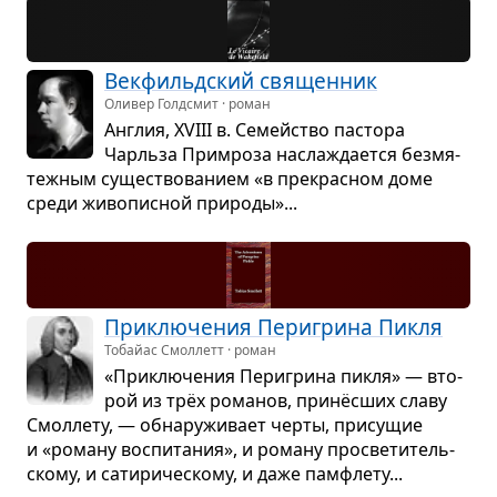
Век­фильд­ский свя­щен­ник
Оливер Голдсмит · роман
Англия, XVIII в. Семейство пас­тора
Чарльза Примроза насла­жда­ется без­мя­
теж­ным суще­ство­ва­нием «в пре­крас­ном доме
среди живо­пис­ной при­роды»...
При­клю­че­ния Пери­грина Пикля
Тобайас Смоллетт · роман
«При­клю­че­ния Пери­грина пикля» — вто­
рой из трёх рома­нов, принёс­ших славу
Смол­лету, — обна­ру­жи­вает черты, при­су­щие
и «роману вос­пи­та­ния», и роману про­све­ти­тель­
скому, и сати­ри­че­скому, и даже пам­флету...