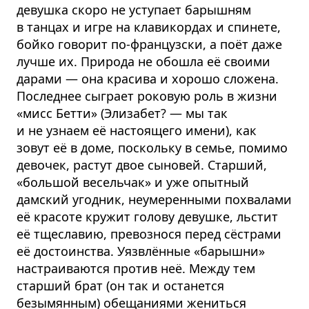
девушка скоро не уступает барышням
в танцах и игре на клавикордах и спинете,
бойко говорит по-французски, а поёт даже
лучше их. Природа не обошла её своими
дарами — она красива и хорошо сложена.
Последнее сыграет роковую роль в жизни
«мисс Бетти» (Элизабет? — мы так
и не узнаем её настоящего имени), как
зовут её в доме, поскольку в семье, помимо
девочек, растут двое сыновей. Старший,
«большой весельчак» и уже опытный
дамский угодник, неумеренными похвалами
её красоте кружит голову девушке, льстит
её тщеславию, превознося перед сёстрами
её достоинства. Уязвлённые «барышни»
настраиваются против неё. Между тем
старший брат (он так и останется
безымянным) обещаниями жениться