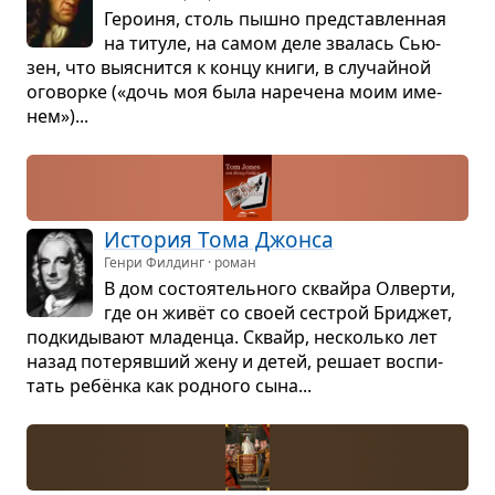
Геро­иня, столь пышно пред­став­лен­ная
на титуле, на самом деле зва­лась Сью­
зен, что выяс­нится к концу книги, в слу­чай­ной
ого­ворке («дочь моя была наре­чена моим име­
нем»)...
Исто­рия Тома Джонса
Генри Филдинг · роман
В дом состо­я­тель­ного сквайра Олверти,
где он живёт со своей сестрой Бри­джет,
под­ки­ды­вают мла­денца. Сквайр, несколько лет
назад поте­ряв­ший жену и детей, решает вос­пи­
тать ребёнка как род­ного сына...