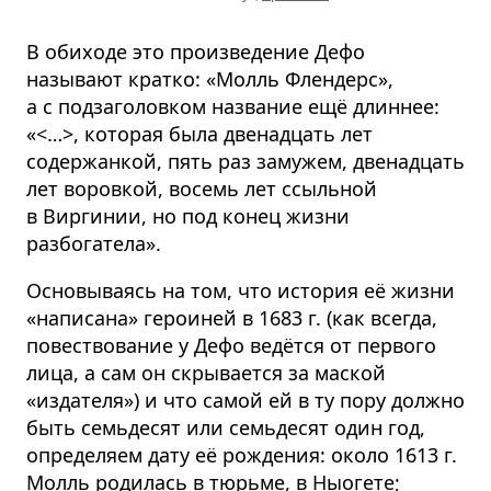
В обиходе это произведение Дефо
называют кратко: «Молль Флендерс»,
а с подзаголовком название ещё длиннее:
«
<…>
, которая была двенадцать лет
содержанкой, пять раз замужем, двенадцать
лет воровкой, восемь лет ссыльной
в Виргинии, но под конец жизни
разбогатела».
Основываясь на том, что история её жизни
«написана» героиней в 1683 г. (как всегда,
повествование у Дефо ведётся от первого
лица, а сам он скрывается за маской
«издателя») и что самой ей в ту пору должно
быть семьдесят или семьдесят один год,
определяем дату её рождения: около 1613 г.
Молль родилась в тюрьме, в Ныогете;