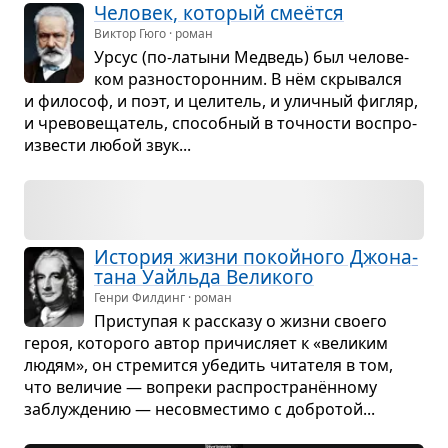
Чело­век, кото­рый смеётся
Виктор Гюго · роман
Урсус (по-латыни Мед­ведь) был чело­ве­
ком раз­но­сто­рон­ним. В нём скры­вался
и фило­соф, и поэт, и цели­тель, и улич­ный фигляр,
и чре­во­ве­ща­тель, спо­соб­ный в точ­но­сти вос­про­
из­ве­сти любой звук...
Исто­рия жизни покойного Джо­на­
тана Уайльда Вели­кого
Генри Филдинг · роман
При­сту­пая к рас­сказу о жизни сво­его
героя, кото­рого автор при­чис­ляет к «вели­ким
людям», он стре­мится убе­дить чита­теля в том,
что вели­чие — вопреки рас­про­странён­ному
заблу­жде­нию — несов­ме­стимо с добро­той...