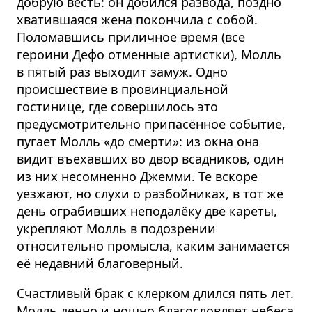
добрую весть: он добился развода, поздно
хватившаяся жена покончила с собой.
Поломавшись приличное время (все
героини Дефо отменные артистки), Молль
в пятый раз выходит замуж. Одно
происшествие в провинциальной
гостинице, где совершилось это
предусмотрительно припасённое событие,
пугает Молль «до смерти»: из окна она
видит въехавших во двор всадников, один
из них несомненно Джемми. Те вскоре
уезжают, но слухи о разбойниках, в тот же
день ограбивших неподалёку две кареты,
укрепляют Молль в подозрении
относительно промысла, каким занимается
её недавний благоверный.
Счастливый брак с клерком длился пять лет.
Молль денно и нощно благословляет небеса