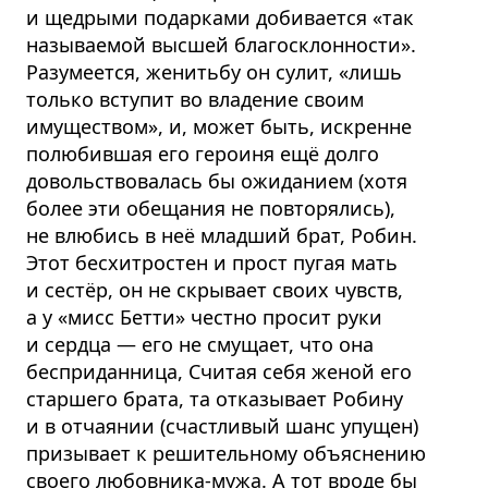
и щедрыми подарками добивается «так
называемой высшей благосклонности».
Разумеется, женитьбу он сулит, «лишь
только вступит во владение своим
имуществом», и, может быть, искренне
полюбившая его героиня ещё долго
довольствовалась бы ожиданием (хотя
более эти обещания не повторялись),
не влюбись в неё младший брат, Робин.
Этот бесхитростен и прост пугая мать
и сестёр, он не скрывает своих чувств,
а у «мисс Бетти» честно просит руки
и сердца — его не смущает, что она
бесприданница, Считая себя женой его
старшего брата, та отказывает Робину
и в отчаянии (счастливый шанс упущен)
призывает к решительному объяснению
своего любовника-мужа. А тот вроде бы