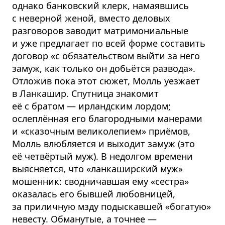
однако банковский клерк, намаявшись
с неверной женой, вместо деловых
разговоров заводит матримониальные
и уже предлагает по всей форме составить
договор «с обязательством выйти за него
замуж, как только он добьётся развода».
Отложив пока этот сюжет, Молль уезжает
в Ланкашир. Спутница знакомит
её с братом — ирландским лордом;
ослеплённая его благородными манерами
и «сказочным великолепием» приёмов,
Молль влюбляется и выходит замуж (это
её четвёртый муж). В недолгом времени
выясняется, что «ланкаширский муж»
мошенник: сводничавшая ему «сестра»
оказалась его бывшей любовницей,
за приличную мзду подыскавшей «богатую»
невесту. Обманутые, а точнее —