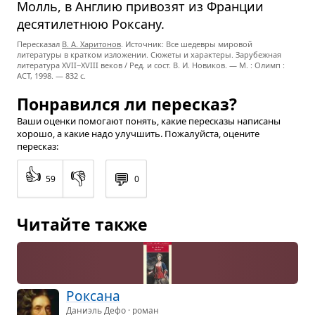
Молль, в Англию привозят из Франции
десятилетнюю Роксану.
Пересказал
В. А. Харитонов
. Источник: Все шедевры мировой
литературы в кратком изложении. Сюжеты и характеры. Зарубежная
литература
XVII−XVIII
веков / Ред. и сост. В. И. Новиков. — М. : Олимп :
ACT, 1998. — 832 с.
Понравился ли пересказ?
Ваши оценки помогают понять, какие пересказы написаны
хорошо, а какие надо улучшить. Пожалуйста, оцените
пересказ:
👍
👎
💬
59
0
Читайте также
Рок­сана
Даниэль Дефо · роман