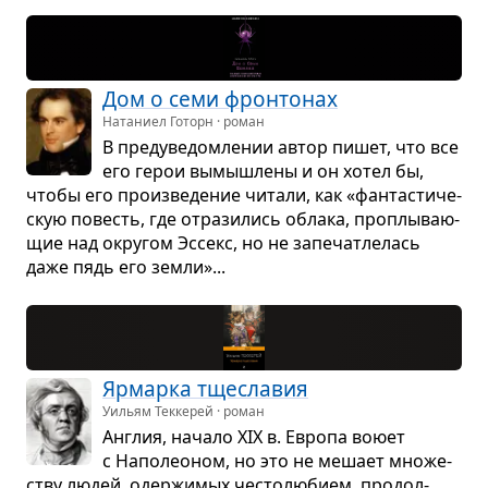
Дом о семи фрон­то­нах
Натаниел Готорн · роман
В пре­ду­ве­дом­ле­нии автор пишет, что все
его герои вымыш­лены и он хотел бы,
чтобы его про­из­ве­де­ние читали, как «фан­та­сти­че­
скую повесть, где отра­зи­лись облака, про­плы­ва­ю­
щие над окру­гом Эссекс, но не запе­чат­ле­лась
даже пядь его земли»...
Ярмарка тще­сла­вия
Уильям Теккерей · роман
Англия, начало XIX в. Европа воюет
с Напо­лео­ном, но это не мешает мно­же­
ству людей, одер­жи­мых често­лю­бием, про­дол­