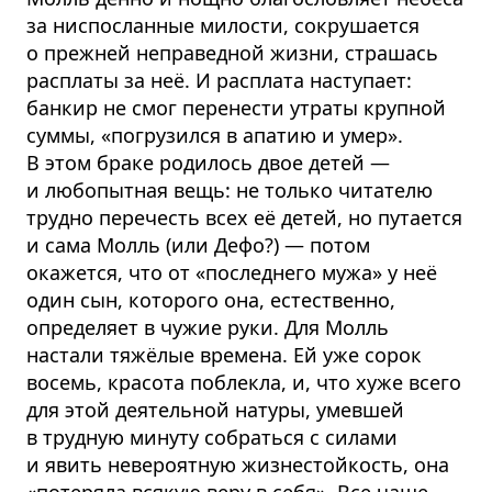
за ниспосланные милости, сокрушается
о прежней неправедной жизни, страшась
расплаты за неё. И расплата наступает:
банкир не смог перенести утраты крупной
суммы, «погрузился в апатию и умер».
В этом браке родилось двое детей —
и любопытная вещь: не только читателю
трудно перечесть всех её детей, но путается
и сама Молль (или Дефо?) — потом
окажется, что от «последнего мужа» у неё
один сын, которого она, естественно,
определяет в чужие руки. Для Молль
настали тяжёлые времена. Ей уже сорок
восемь, красота поблекла, и, что хуже всего
для этой деятельной натуры, умевшей
в трудную минуту собраться с силами
и явить невероятную жизнестойкость, она
«потеряла всякую веру в себя». Все чаще