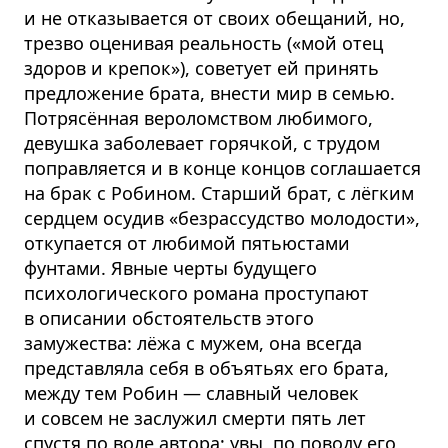
и не отказывается от своих обещаний, но,
трезво оценивая реальность («мой отец
здоров и крепок»), советует ей принять
предложение брата, внести мир в семью.
Потрясённая вероломством любимого,
девушка заболевает горячкой, с трудом
поправляется и в конце концов соглашается
на брак с Робином. Старший брат, с лёгким
сердцем осудив «безрассудство молодости»,
откупается от любимой пятьюстами
фунтами. Явные черты будущего
психологического романа проступают
в описании обстоятельств этого
замужества: лёжа с мужем, она всегда
представляла себя в объятьях его брата,
между тем Робин — славный человек
и совсем не заслужил смерти пять лет
спустя по воле автора; увы, по поводу его