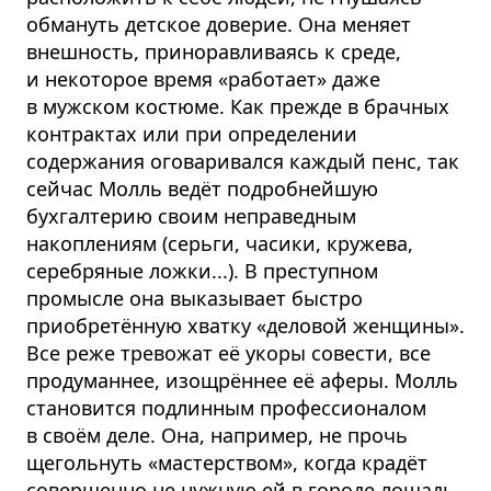
обмануть детское доверие. Она меняет
внешность, приноравливаясь к среде,
и некоторое время «работает» даже
в мужском костюме. Как прежде в брачных
контрактах или при определении
содержания оговаривался каждый пенс, так
сейчас Молль ведёт подробнейшую
бухгалтерию своим неправедным
накоплениям (серьги, часики, кружева,
серебряные ложки...). В преступном
промысле она выказывает быстро
приобретённую хватку «деловой женщины».
Все реже тревожат её укоры совести, все
продуманнее, изощрённее её аферы. Молль
становится подлинным профессионалом
в своём деле. Она, например, не прочь
щегольнуть «мастерством», когда крадёт
совершенно не нужную ей в городе лошадь.