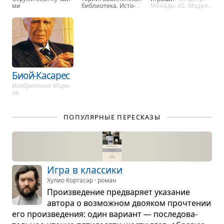
ми
биб­лио­те­ка. Ис­то­
Ме­на­ды. 62. Мо­дель
рия веч­но­сти
.
для сбор­ки, …
Алеф, …
Биой-Касарес
Изоб­ре­те­ние Мо­ре­
ля
ПОПУЛЯРНЫЕ ПЕРЕСКАЗЫ
Игра в клас­сики
Хулио Кортасар · роман
Про­из­ве­де­ние пред­ва­ряет ука­за­ние
автора о воз­мож­ном дво­я­ком про­чте­нии
его про­из­ве­де­ния: один вари­ант — после­до­ва­