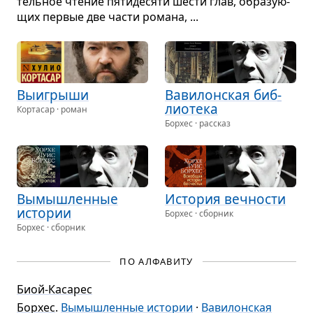
тель­ное чте­ние пяти­де­сяти шести глав, обра­зу­ю­
щих пер­вые две части романа, ...
Выигрыши
Вави­лон­ская биб­
лио­тека
Кортасар · роман
Борхес · рассказ
Вымыш­лен­ные
Исто­рия веч­но­сти
исто­рии
Борхес · сборник
Борхес · сборник
ПО АЛФАВИТУ
Биой-Касарес
Борхес
.
Вымышленные истории
·
Вавилонская