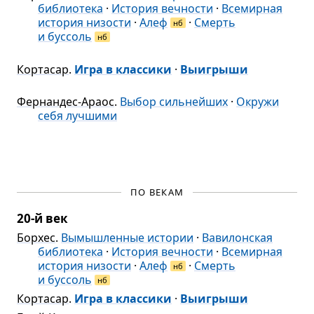
библиотека
·
История вечности
·
Всемирная
история низости
·
Алеф
·
Смерть
нб
и буссоль
нб
Кортасар
.
Игра в классики
·
Выигрыши
Фернандес-Араос
.
Выбор сильнейших
·
Окружи
себя лучшими
ПО ВЕКАМ
20-й век
Борхес
.
Вымышленные истории
·
Вавилонская
библиотека
·
История вечности
·
Всемирная
история низости
·
Алеф
·
Смерть
нб
и буссоль
нб
Кортасар
.
Игра в классики
·
Выигрыши