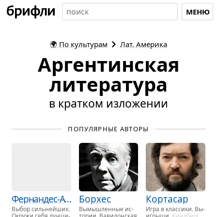
МЕНЮ
🌍
По культурам
Лат. Америка
Аргентинская
литература
в кратком изложении
ПОПУЛЯРНЫЕ АВТОРЫ
Фернандес-Араос
Борхес
Кортасар
Выбор силь­нейших.
Вы­мыш­лен­ные ис­
Игра в клас­си­ки. Вы­
Окру­жи себя луч­ши­
то­рии. Ва­ви­лон­ская
игры­ши
. Кинд­берг.