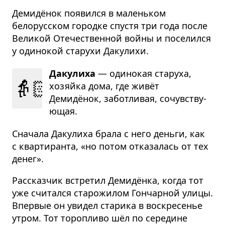
Демидёнок появился в маленьком
белорусском городке спустя три года после
Великой Отечественной войны и поселился
у одинокой старухи Дакулихи.
Дакулиха
— оди­но­кая ста­руха,
👵🏻
хозяйка дома, где живёт
Демидёнок, забот­ли­вая, сочув­ству­
ю­щая.
Сначала Дакулиха брала с него деньги, как
с квартиранта, «но потом отказалась от тех
денег».
Рассказчик встретил Демидёнка, когда тот
уже считался старожилом Гончарной улицы.
Впервые он увидел старика в воскресенье
утром. Тот торопливо шёл по середине