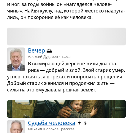
и ног: за годы войны он «нагля­делся чело­ве­
чины». Найдя куклу, над кото­рой жестоко над­ру­га­
лись, он похо­ро­нил её как чело­века.
Вечер
🌅
Алексей Дударев · пьеса
В выми­ра­ю­щей деревне жили два ста­
рика — добрый и злой. Злой ста­рик умер,
успев пока­яться в гре­хах и попро­сить про­ще­ния.
Добрый ста­рик женился и про­дол­жил жить —
силы на это ему давала род­ная земля.
Судьба чело­века
👨‍👦
Михаил Шолохов · рассказ