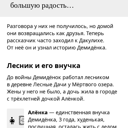
большую радость…
Разговора у них не получилось, но домой
они возвращались как друзья. Теперь
рассказчик часто заходил к Дакулихе.
От неё он и узнал историю Демидёнка.
Лесник и его внучка
До войны Демидёнок работал лесником
в деревне Лесные Дачи у Мёртвого озера.
Жены у него не было, а дочь жила в городе
с трёхлетней дочкой Алёнкой.
Алёнка
— един­ствен­ная внучка
👧🏻
Демидёнка, 3 года, худень­кая,
послуш­ная, оста­лась жить с дедом.