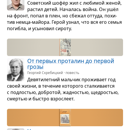
Совет­ский шофёр жил с люби­мой женой,
рас­тил детей. Нача­лась война. Он ушёл
на фронт, попал в плен, но сбе­жал оттуда, похи­
тив немца-май­ора. Герой узнал, что вся его семья
погибла, и усы­но­вил сироту.
От пер­вых про­та­лин до пер­вой
грозы
Георгий Скребицкий · повесть
Девя­ти­лет­ний маль­чик про­жи­вает год
своей жизни, в тече­ние кото­рого стал­ки­ва­ется
с под­ло­стью, добро­той, жад­но­стью, щед­ро­стью,
смер­тью и быстро взрос­леет.