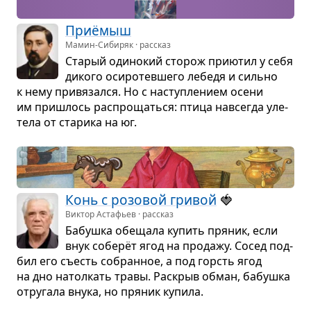
Приёмыш
Мамин-Сибиряк · рассказ
Ста­рый оди­но­кий сто­рож при­ю­тил у себя
дикого оси­ро­тев­шего лебедя и сильно
к нему при­вя­зался. Но с наступ­ле­нием осени
им при­шлось рас­про­щаться: птица навсе­гда уле­
тела от ста­рика на юг.
Конь с розо­вой гри­вой
🍓
Виктор Астафьев · рассказ
Бабушка обе­щала купить пря­ник, если
внук соберёт ягод на про­дажу. Сосед под­
бил его съесть собран­ное, а под горсть ягод
на дно натол­кать травы. Рас­крыв обман, бабушка
отру­гала внука, но пря­ник купила.