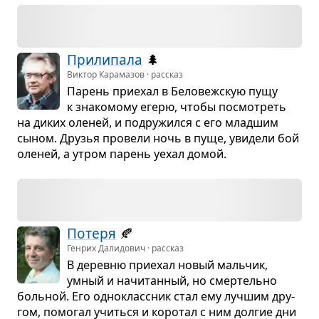
При­ли­пала
🌲
Виктор Карамазов · рассказ
Парень при­е­хал в Бело­веж­скую пущу
к зна­ко­мому егерю, чтобы посмот­реть
на диких оле­ней, и подру­жился с его млад­шим
сыном. Дру­зья про­вели ночь в пуще, уви­дели бой
оле­ней, а утром парень уехал домой.
Потеря
🍂
Генрих Далидович · рассказ
В деревню при­е­хал новый маль­чик,
умный и начи­тан­ный, но смер­тельно
боль­ной. Его одно­класс­ник стал ему луч­шим дру­
гом, помо­гал учиться и коро­тал с ним дол­гие дни