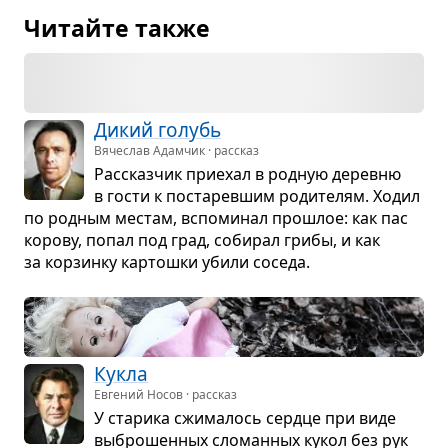
Читайте также
Дикий голубь
Вячеслав Адамчик · рассказ
Рас­сказ­чик при­е­хал в род­ную деревню
в гости к поста­рев­шим роди­те­лям. Ходил
по род­ным местам, вспо­ми­нал про­шлое: как пас
корову, попал под град, соби­рал грибы, и как
за кор­зинку кар­тошки убили соседа.
Кукла
Евгений Носов · рассказ
У ста­рика сжи­ма­лось сердце при виде
выбро­шен­ных сло­ман­ных кукол без рук