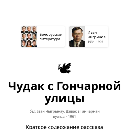
Иван
Белорусская
Чигринов
литература
1934–1996
🕊️
Чудак с Гончарной
улицы
бел.
Іван Чыгрынаў. Дзівак з Ганчарнай
вуліцы
·
1961
Краткое содержание рассказа