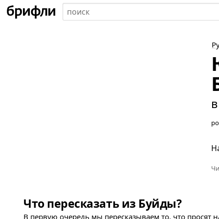
Р
в
ро
Н
Чи
Что пересказать из Буйды?
В первую очередь мы пересказываем то, что просят 