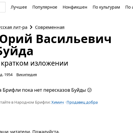
Лучшее
Популярное
Нонфикшен
По культурам
По 
усская
лит-ра
Современная
Юрий Васильевич
Буйда
 кратком изложении
д. 1954
Википедия
а Брифли пока нет пересказов Буйды 😕
тайте в Народном Брифли:
Химич
·
Продавец добра
наши читатели. Пожалуйста,