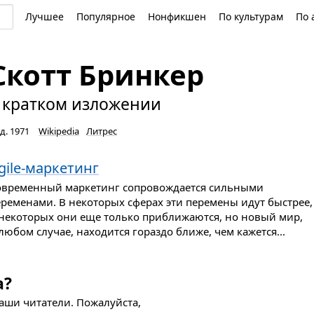
Лучшее
Популярное
Нонфикшен
По культурам
По 
Скотт Бринкер
 кратком изложении
д. 1971
Wikipedia
Литрес
gile-маркетинг
овременный маркетинг сопровождается сильными
еременами. В некоторых сферах эти перемены идут быстрее,
 некоторых они еще только приближаются, но новый мир,
любом случае, находится гораздо ближе, чем кажется...
а?
наши читатели. Пожалуйста,