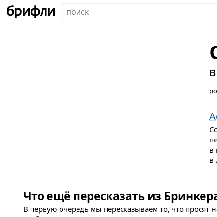
в
ро
A
С
п
в
в 
Что ещё пересказать из Бринкер
В первую очередь мы пересказываем то, что просят 