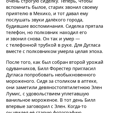
очень строгую сиделку. Теперь, чтобы
вспомнить былое, старик звонил своему
приятелю в Мехико, и тот давал ему
послушать звуки далёкого города,
будившие воспоминания. Сиделка прятала
телефон, но полковник находил его
и звонил снова. Он так и умер —
с телефонной трубкой в руке. Для Дугласа
вместе с полковником умерла целая эпоха.
После того, как был собран второй урожай
одуванчиков, Билл Форестер пригласил
Дугласа попробовать необыкновенного
мороженого. Сидя за столиком в аптеке,
они заметили девяностопятилетнюю Элен
Лумис, с удовольствием уплетавшую
ванильное мороженое. В тот день Билл
впервые заговорил с Элен. Когда-то
он увидел её старую фотографию