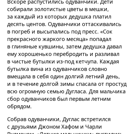
Вскоре распустились одуванчики. Дети
собирали золотистые цветы в мешки,
за каждый из которых дедушка платил
десять центов. Одуванчики оттаскивались
в погреб и высыпались под пресс. «Сок
прекрасного жаркого месяца» попадал
в глиняные кувшины, затем дедушка давал
ему хорошенько перебродить и разливал
в чистые бутылки из-под кетчупа. Каждая
бутылка вина из одуванчиков словно
вмещала в себя один долгий летний день,
и в течение долгой зимы спасала от простуд
всю огромную семью Дугласа. Для мальчика
сбор одуванчиков был первым летним
обрядом.
Собрав одуванчики, Дуглас встретился
с друзьями Джоном Хафом и Чарли
Вудменом. «Летние мальчишки» пустились