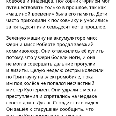
ковбоев и индейцев. Полковник Фрилей мог
путешествовать только в прошлое, так как
«машиной времени» была его память. Дети
часто приходили к полковнику и уносились
за пятьдесят или семьдесят лет в прошлое.
Зелёную машину на аккумуляторе мисс
Ферн и мисс Роберте продал заезжий
коммивояжёр. Они отважились её купить
потому, что у Ферн болели ноги, и она
не могла совершать дальние прогулки
и визиты. Целую неделю сёстры колесили
по Гринтауну на электромобиле, пока
им под колёса не попался несчастный
мистер Куотермен. Они удрали с места
преступления и спрятались на чердаке
своего дома. Дуглас Сполдинг все видел.
Он зашёл к старушкам сообщить, что
мистер Куотермен жив и здоров,