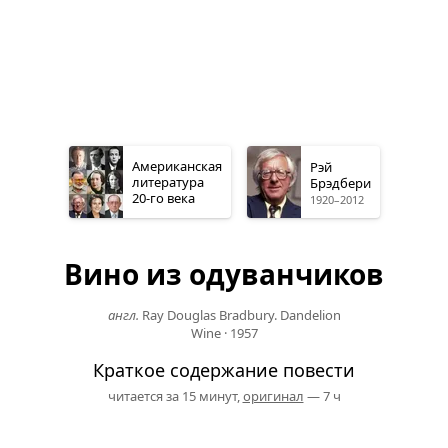
Американская
Рэй
литература
Брэдбери
20-го
века
1920–2012
Вино из одуванчиков
англ.
Ray Douglas Bradbury. Dandelion
Wine
·
1957
Краткое содержание повести
читается за 15 минут,
оригинал
— 7 ч