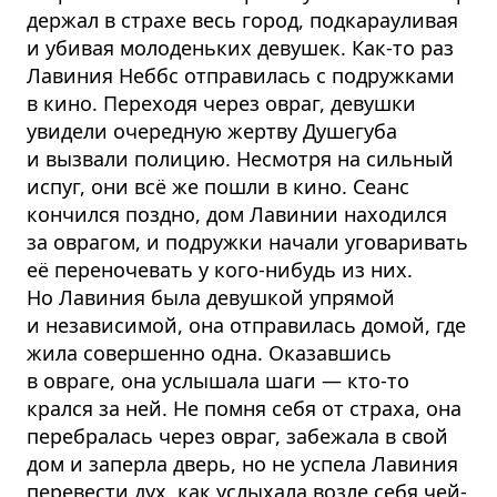
держал в страхе весь город, подкарауливая
и убивая молоденьких девушек. Как-то раз
Лавиния Неббс отправилась с подружками
в кино. Переходя через овраг, девушки
увидели очередную жертву Душегуба
и вызвали полицию. Несмотря на сильный
испуг, они всё же пошли в кино. Сеанс
кончился поздно, дом Лавинии находился
за оврагом, и подружки начали уговаривать
её переночевать у кого-нибудь из них.
Но Лавиния была девушкой упрямой
и независимой, она отправилась домой, где
жила совершенно одна. Оказавшись
в овраге, она услышала шаги — кто-то
крался за ней. Не помня себя от страха, она
перебралась через овраг, забежала в свой
дом и заперла дверь, но не успела Лавиния
перевести дух, как услыхала возле себя чей-