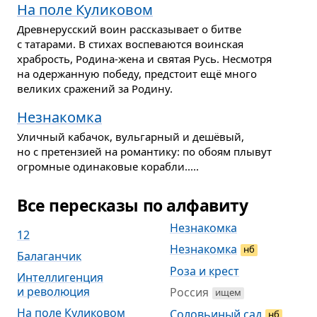
На поле Куликовом
Древнерусский воин рассказывает о битве
с татарами. В стихах воспеваются воинская
храбрость, Родина-жена и святая Русь. Несмотря
на одержанную победу, предстоит ещё много
великих сражений за Родину.
Незнакомка
Уличный кабачок, вульгарный и дешёвый,
но с претензией на романтику: по обоям плывут
огромные одинаковые корабли.....
Все пересказы по алфавиту
Незнакомка
12
Незнакомка
нб
Балаганчик
Роза и крест
Интеллигенция
и революция
Россия
ищем
На поле Куликовом
Соловьиный сад
нб