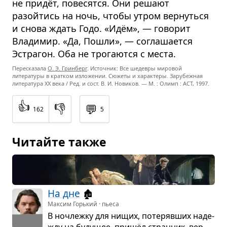
не придёт, повесятся. Они решают
разойтись на ночь, чтобы утром вернуться
и снова ждать Годо. «Идём», — говорит
Владимир. «Да, Пошли», — соглашается
Эстрагон. Оба не трогаются с места.
Пересказала
О. Э. Гринберг
. Источник: Все шедевры мировой
литературы в кратком изложении. Сюжеты и характеры. Зарубежная
литература XX века / Ред. и сост. В. И. Новиков. — М. : Олимп : ACT, 1997.
👍
👎
💬
162
5
Читайте также
На дне
🏚️
Максим Горький · пьеса
В ноч­лежку для нищих, поте­ряв­ших наде­
жду на буду­щее, пришёл стран­ник, вер­