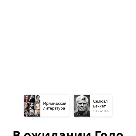
Сэмюэл
Ирландская
Беккет
литература
1906–1989
В ожидании Годо