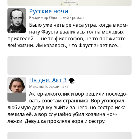
Рус­ские ночи
Владимир Одоевский · роман
Было уже четыре часа утра, когда в ком­
нату Фау­ста вва­ли­лась толпа моло­дых
при­я­те­лей — не то фило­со­фов, не то про­жи­га­те­
лей жизни. Им каза­лось, что Фауст знает все...
На дне. Акт 3
🌪️
Максим Горький · акт
Актёр-алко­го­лик и вор решили после­до­
вать сове­там стран­ника. Вор уго­во­рил
люби­мую девушку выйти за него, но сестра иска­
ле­чила её, а вор слу­чайно убил хозя­ина ноч­
лежки. Девушка про­кляла вора и сестру.