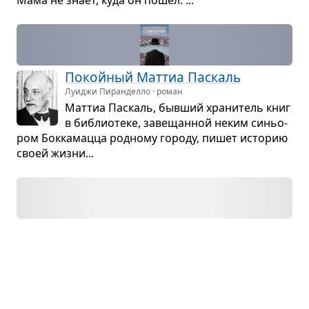
Покой­ный Мат­тиа Паскаль
Луиджи Пиранделло · роман
Мат­тиа Паскаль, быв­ший хра­ни­тель книг
в биб­лио­теке, заве­щан­ной неким синьо­
ром Бок­ка­мацца род­ному городу, пишет исто­рию
своей жизни...
На дне. Акт 2
🌱
Максим Горький · акт
Любов­ница вора попро­сила убить
её мужа в обмен на деньги и свою сестру.
Стран­ник посо­ве­то­вал вору бро­сить любов­ницу,
забрать её сестру и уехать в Сибирь, а потом уго­