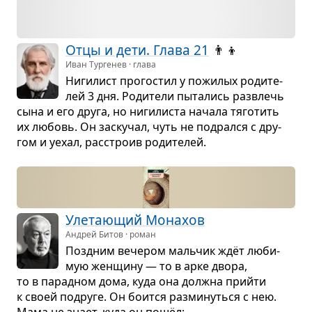
Отцы и дети. Глава 21
👨‍👦
Иван Тургенев · глава
Ниги­лист про­го­стил у пожи­лых роди­те­
лей 3 дня. Роди­тели пыта­лись раз­влечь
сына и его друга, но ниги­ли­ста начала тяго­тить
их любовь. Он заску­чал, чуть не под­рался с дру­
гом и уехал, рас­строив роди­те­лей.
Уле­та­ю­щий Мона­хов
Андрей Битов · роман
Позд­ним вече­ром маль­чик ждёт люби­
мую жен­щину — то в арке двора,
то в парад­ном дома, куда она должна прийти
к своей подруге. Он боится раз­ми­нуться с нею.
Мама не знает, куда он пошёл: ...