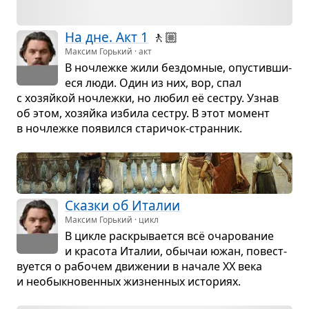
На дне. Акт 1
🚶🏼
Максим Горький · акт
В ноч­лежке жили без­дом­ные, опу­стив­ши­
еся люди. Один из них, вор, спал
с хозяйкой ноч­лежки, но любил её сестру. Узнав
об этом, хозяйка избила сестру. В этот момент
в ноч­лежке появился ста­ри­чок-стран­ник.
Сказки об Ита­лии
Максим Горький · цикл
В цикле рас­кры­ва­ется всё оча­ро­ва­ние
и кра­сота Ита­лии, обы­чаи южан, повест­
ву­ется о рабо­чем дви­же­нии в начале ХХ века
и необык­но­вен­ных жиз­нен­ных исто­риях.