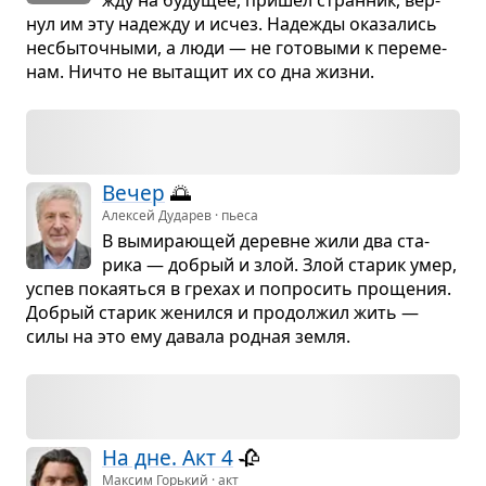
нул им эту наде­жду и исчез. Наде­жды ока­за­лись
несбы­точ­ными, а люди — не гото­выми к пере­ме­
нам. Ничто не выта­щит их со дна жизни.
Вечер
🌅
Алексей Дударев · пьеса
В выми­ра­ю­щей деревне жили два ста­
рика — добрый и злой. Злой ста­рик умер,
успев пока­яться в гре­хах и попро­сить про­ще­ния.
Добрый ста­рик женился и про­дол­жил жить —
силы на это ему давала род­ная земля.
На дне. Акт 4
🥀
Максим Горький · акт