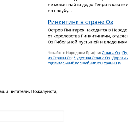
не может найти дядю Генри в каюте 
на палубу...
Ринкитинк в стране Оз
Остров Пингарея находится в Неведо
от королевства Ринкитинкии, отделё
Оз Гибельной пустыней и владениями
Читайте в Народном Брифли:
Страна Оз
·
Пу
из Страны Оз
·
Чудесная Страна Оз
·
Дороти 
Удивительный волшебник из Страны Оз
наши читатели. Пожалуйста,