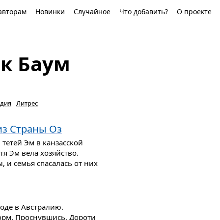
авторам
Новинки
Случайное
Что добавить?
О проекте
к Баум
дия
Литрес
з Страны Оз
 тетей Эм в канзасской
тя Эм вела хозяйство.
, и семья спасалась от них
ходе в Австралию.
рм. Проснувшись, Дороти