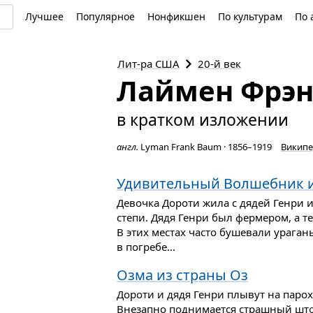
Лучшее
Популярное
Нонфикшен
По культурам
По 
Лит-ра
США
20-й век
Лаймен Фрэн
в кратком изложении
англ.
Lyman Frank Baum
·
1856–1919
Википе
Удивительный Волшебник и
Девочка Дороти жила с дядей Генри и
степи. Дядя Генри был фермером, а те
В этих местах часто бушевали ураганы
в погребе...
Озма из страны Оз
Дороти и дядя Генри плывут на паро
Внезапно поднимается страшный што