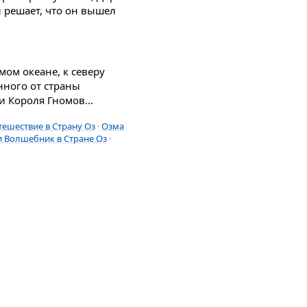
и решает, что он вышел
мом океане, к северу
нного от страны
 Короля Гномов...
тешествие в Страну Оз
·
Озма
и Волшебник в Стране Оз
·