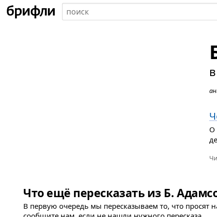
в
ан
Ч
О
д
Чи
Что ещё пересказать из Б. Адамс
В первую очередь мы пересказываем то, что просят 
сообщите нам, если не нашли нужного пересказа.