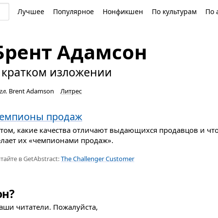
Лучшее
Популярное
Нонфикшен
По культурам
По 
Брент Адамсон
 кратком изложении
гл.
Brent Adamson
Литрес
емпионы продаж
 том, какие качества отличают выдающихся продавцов и чт
елает их «чемпионами продаж».
тайте в GetAbstract:
The Challenger Customer
он?
наши читатели. Пожалуйста,